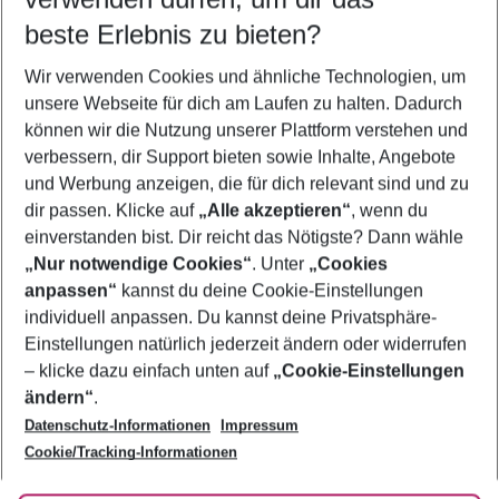
10.08.26
–
08.08.27
5-8 Nächte
beste Erlebnis zu bieten?
Wer wird verreisen
Wir verwenden Cookies und ähnliche Technologien, um
2 Erwachsene
Keine Kinder
unsere Webseite für dich am Laufen zu halten. Dadurch
können wir die Nutzung unserer Plattform verstehen und
Mehr Filter anzeigen
verbessern, dir Support bieten sowie Inhalte, Angebote
und Werbung anzeigen, die für dich relevant sind und zu
dir passen. Klicke auf
„Alle akzeptieren“
, wenn du
einverstanden bist. Dir reicht das Nötigste? Dann wähle
„Nur notwendige Cookies“
. Unter
„Cookies
anpassen“
kannst du deine Cookie-Einstellungen
Footer
Footer navigation
individuell anpassen. Du kannst deine Privatsphäre-
Über uns
Einstellungen natürlich jederzeit ändern oder widerrufen
AGB
– klicke dazu einfach unten auf
„Cookie-Einstellungen
Service & Hilfe
Bestpreisgarantie
ändern“
.
Datenschutz-Informationen
Impressum
Agenturbetreuung
Cookie-Einstellungen ändern
Folge uns
Barrierefreies Reisen
Cookie/Tracking-Informationen
Cookie-Richtlinie
Check-in
Datenschutz