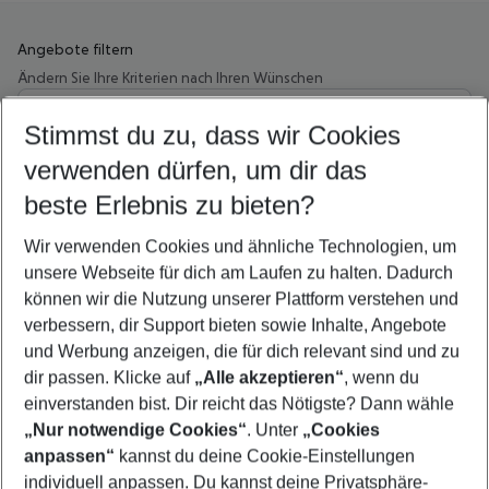
Angebote filtern
Ändern Sie Ihre Kriterien nach Ihren Wünschen
Wähle deinen Abflughafen
Beliebiger Abflughafen
Stimmst du zu, dass wir Cookies
verwenden dürfen, um dir das
Wähle deinen Reisezeitraum
11.08.26
–
09.08.27
5-8 Nächte
beste Erlebnis zu bieten?
Wer wird verreisen
Wir verwenden Cookies und ähnliche Technologien, um
2 Erwachsene
Keine Kinder
unsere Webseite für dich am Laufen zu halten. Dadurch
können wir die Nutzung unserer Plattform verstehen und
Mehr Filter anzeigen
verbessern, dir Support bieten sowie Inhalte, Angebote
und Werbung anzeigen, die für dich relevant sind und zu
dir passen. Klicke auf
„Alle akzeptieren“
, wenn du
einverstanden bist. Dir reicht das Nötigste? Dann wähle
„Nur notwendige Cookies“
. Unter
„Cookies
anpassen“
kannst du deine Cookie-Einstellungen
Footer
Footer navigation
individuell anpassen. Du kannst deine Privatsphäre-