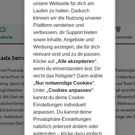
unsere Webseite für dich am
Laufen zu halten. Dadurch
können wir die Nutzung unserer
Plattform verstehen und
verbessern, dir Support bieten
ebote
Hotelbeschreibung
Hotelmerkmale
sowie Inhalte, Angebote und
lbeschreibung
Werbung anzeigen, die für dich
relevant sind und zu dir passen.
ada Serra da Estrela - Historic Hotel
Klicke auf
„Alle akzeptieren“
,
4
wenn du einverstanden bist. Dir
tel Pousada Serra da Estrela ist ausgestattet mit WLAN sowie Parkmöglic
reicht das Nötigste? Dann wähle
eter Pool. Hotelgäste können im Innenbereich des Hauses ein Hallenbad
„Nur notwendige Cookies“
.
gung.
Sport und Freizeit Im Innenbereich wartet ein Fitnessraum auf Ihr
glichkeiten. Wer auch in den Ferien nicht auf das Training am Ball verzi
Unter
„Cookies anpassen“
l. Mit Dart und Tischtennis bieten noch weitere Sportarten viel Abwechs
kannst du deine Cookie-
ndschaftlichen Schönheit auch für ausgiebige Wanderungen. Im Wellnessb
Einstellungen individuell
 Schönheitsbehandlungen angeboten. Lassen Sie sich im Hamam verwöhn
anpassen. Du kannst deine
. Außerdem bietet das Hotel einen Erwachsenenspieleraum. Einige der Spo
Privatsphäre-Einstellungen
ationen Die Unterkunft verfügt über insgesamt 92 Zimmer.
natürlich jederzeit ändern oder
widerrufen – klicke dazu einfach