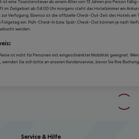
t ist eine Touristensteuer ab einem Alter von 13 Jahren pro Person fällig:
t im Zielgebiet ab 04:00 Uhr morgens steht das Hotelzimmer am Ankunfts
 zur Verfügung. Ebenso ist die offizielle Check-Out-Zeit des Hotels am T
 Folgetag ein. Früh-Check-In bzw. Spät-Check-Out können je nach Verfü
gebucht werden.
eis:
Reise ist nicht für Personen mit eingeschränkter Mobilität geeignet. We
 wenden Sie sich bitte an unseren Kundenservice, bevor Sie Ihre Buchung
Service & Hilfe