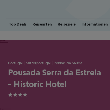
Top Deals
Reisearten
Reiseziele
Informationen
ious
Portugal | Mittelportugal | Penhas da Saúde
Pousada Serra da Estrela
- Historic Hotel
4