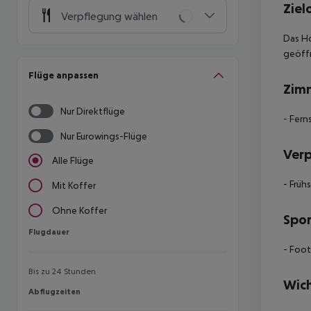
Ziel
Verpflegung wählen
Das Ho
geöffn
Flüge anpassen
Zim
Nur Direktflüge
- Fern
Nur Eurowings-Flüge
Ver
Alle Flüge
- Früh
Mit Koffer
Ohne Koffer
Spor
Flugdauer
Flugdauer
- Foot
Bis zu 24 Stunden
Wich
Abflugzeiten
Abflugzeiten