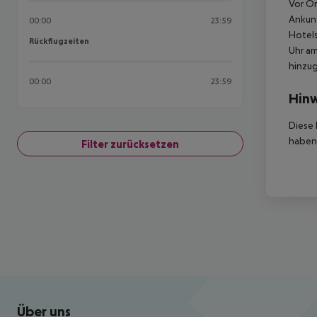
Vor Or
Ankunf
00:00
23:59
Hotels
Rückflugzeiten
Rückflugzeiten
Uhr am
hinzu
00:00
23:59
Hinw
Diese 
haben,
Filter zurücksetzen
Footer
Footer navigation
Über uns