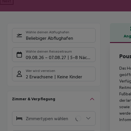
Next
Wähle deinen Abflughafen
Ang
Beliebiger Abflughafen
Hote
Wähle deinen Reisezeitraum
Pous
09.08.26
–
07.08.27
5-8 Nächte
Das Ho
Wer wird verreisen
geöffn
2 Erwachsene
Keine Kinder
Verfü
Reitmö
Fußbal
Zimmer & Verpflegung
der la
sowie
werden
Zimmertypen wählen
Inform