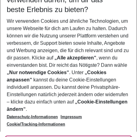
08.08.26
–
06.08.27
5-8 Nächte
beste Erlebnis zu bieten?
Wer wird verreisen
Wir verwenden Cookies und ähnliche Technologien, um
2 Erwachsene
Keine Kinder
unsere Webseite für dich am Laufen zu halten. Dadurch
können wir die Nutzung unserer Plattform verstehen und
Mehr Filter anzeigen
verbessern, dir Support bieten sowie Inhalte, Angebote
und Werbung anzeigen, die für dich relevant sind und zu
dir passen. Klicke auf
„Alle akzeptieren“
, wenn du
einverstanden bist. Dir reicht das Nötigste? Dann wähle
„Nur notwendige Cookies“
. Unter
„Cookies
anpassen“
kannst du deine Cookie-Einstellungen
Footer
Footer navigation
individuell anpassen. Du kannst deine Privatsphäre-
Über uns
Einstellungen natürlich jederzeit ändern oder widerrufen
AGB
– klicke dazu einfach unten auf
„Cookie-Einstellungen
Service & Hilfe
Bestpreisgarantie
ändern“
.
Datenschutz-Informationen
Impressum
Agenturbetreuung
Cookie-Einstellungen ändern
Folge uns
Barrierefreies Reisen
Cookie/Tracking-Informationen
Cookie-Richtlinie
Check-in
Datenschutz