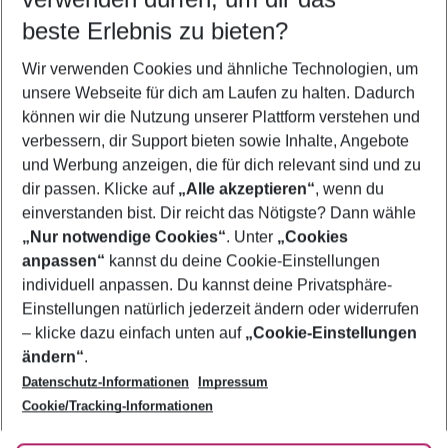
11.08.26
–
09.08.27
5-8 Nächte
beste Erlebnis zu bieten?
Wer wird verreisen
Wir verwenden Cookies und ähnliche Technologien, um
2 Erwachsene
Keine Kinder
unsere Webseite für dich am Laufen zu halten. Dadurch
können wir die Nutzung unserer Plattform verstehen und
Mehr Filter anzeigen
verbessern, dir Support bieten sowie Inhalte, Angebote
und Werbung anzeigen, die für dich relevant sind und zu
dir passen. Klicke auf
„Alle akzeptieren“
, wenn du
einverstanden bist. Dir reicht das Nötigste? Dann wähle
„Nur notwendige Cookies“
. Unter
„Cookies
anpassen“
kannst du deine Cookie-Einstellungen
Footer
Footer navigation
individuell anpassen. Du kannst deine Privatsphäre-
Über uns
Einstellungen natürlich jederzeit ändern oder widerrufen
AGB
– klicke dazu einfach unten auf
„Cookie-Einstellungen
Service & Hilfe
Bestpreisgarantie
ändern“
.
Datenschutz-Informationen
Impressum
Agenturbetreuung
Cookie-Einstellungen ändern
Folge uns
Barrierefreies Reisen
Cookie/Tracking-Informationen
Cookie-Richtlinie
Check-in
Datenschutz