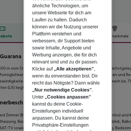
ähnliche Technologien, um
unsere Webseite für dich am
Laufen zu halten. Dadurch
können wir die Nutzung unserer
Plattform verstehen und
ebote
Hotelbeschreibung
Hotelmerkmale
verbessern, dir Support bieten
lbeschreibung
sowie Inhalte, Angebote und
Werbung anzeigen, die für dich
 Guarana
4
relevant sind und zu dir passen.
00 m vom Strand entfernt liegt das Hotel 3HB Guarana. Die nächstgelegen
Klicke auf
„Alle akzeptieren“
,
fsmöglichkeiten liegen ca. 11 km vom Hotel. Zu den nächsten Bars und 
wenn du einverstanden bist. Dir
würdigkeiten sind vom Hotel aus erreichbar: Olhos de Agua Beach (ca. 750
reicht das Nötigste? Dann wähle
fen (LIS) liegt in etwa 254 km Entfernung.
„Nur notwendige Cookies“
.
Unter
„Cookies anpassen“
merbeschreibung
kannst du deine Cookie-
Einstellungen individuell
rd Zimmer (Balkon):
Mit Balkon, WLAN (kostenlos), Safe (kostenlos) und 
anpassen. Du kannst deine
alheizung. Badezimmer mit Badewanne.
Standard Zimmer (Poolblick, Balko
Privatsphäre-Einstellungen
SAT-TV sowie zentral gesteuerter Klimaanlage / Zentralheizung. Badez