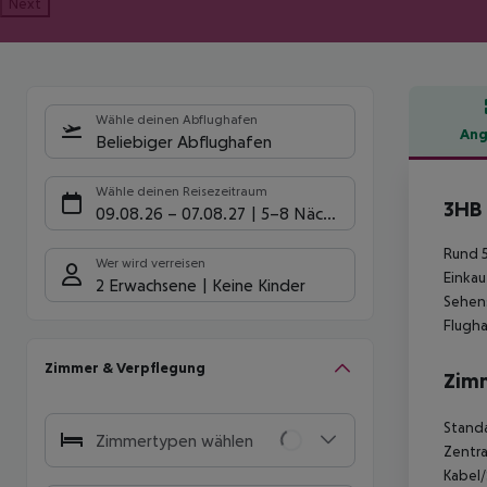
Next
Wähle deinen Abflughafen
Ang
Beliebiger Abflughafen
Hote
Wähle deinen Reisezeitraum
3HB
09.08.26
–
07.08.27
5-8 Nächte
Rund 5
Wer wird verreisen
Einkau
2 Erwachsene
Keine Kinder
Sehens
Flugha
Zimmer & Verpflegung
Zim
Standa
Zimmertypen wählen
Zentr
Kabel/