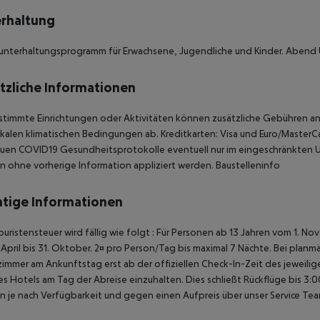
rhaltung
unterhaltungsprogramm für Erwachsene, Jugendliche und Kinder. Abend
tzliche Informationen
stimmte Einrichtungen oder Aktivitäten können zusätzliche Gebühren anf
kalen klimatischen Bedingungen ab. Kreditkarten: Visa und Euro/Maste
euen COVID19 Gesundheitsprotokolle eventuell nur im eingeschränkten 
 ohne vorherige Information appliziert werden.
Baustelleninfo
tige Informationen
ouristensteuer wird fällig wie folgt : Für Personen ab 13 Jahren vom 1. N
 April bis 31. Oktober. 2¤ pro Person/Tag bis maximal 7 Nächte. Bei pla
immer am Ankunftstag erst ab der offiziellen Check-In-Zeit des jeweilig
es Hotels am Tag der Abreise einzuhalten. Dies schließt Rückflüge bis 3
 je nach Verfügbarkeit und gegen einen Aufpreis über unser Service T