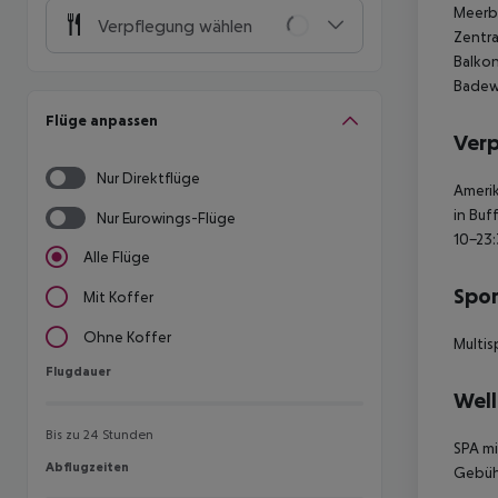
Meerbl
Verpflegung wählen
Zentra
Balkon
Badew
Flüge anpassen
Ver
Nur Direktflüge
Amerik
in Buf
Nur Eurowings-Flüge
10-23:
Alle Flüge
Spor
Mit Koffer
Ohne Koffer
Multis
Flugdauer
Flugdauer
Well
Bis zu 24 Stunden
SPA mi
Abflugzeiten
Abflugzeiten
Gebühr