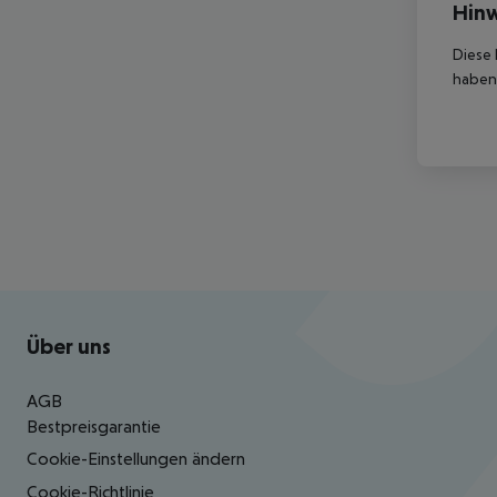
Hinw
Diese 
haben,
Footer
Footer navigation
Über uns
AGB
Bestpreisgarantie
Cookie-Einstellungen ändern
Cookie-Richtlinie