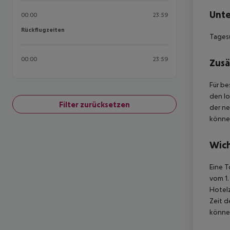
Unte
00:00
23:59
Rückflugzeiten
Rückflugzeiten
Tages
00:00
23:59
Zusä
Für be
den lo
Filter zurücksetzen
der n
können
Wich
Eine T
vom 1.
Hotelz
Zeit d
können