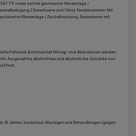
l/SAT-TV sowie zentral gesteuerter Klimaanlage /
aximalbelegung 2 Erwachsene und 1 Kind.
Familienzimmer:
Mit
 gesteuerter Klimaanlage / Zentralheinzung. Badezimmer mit
gschläferfrühstück (kontinental) Mittag- und Abendessen werden
0 Uhr. Ausgewählte alkoholfreie und alkoholische Getränke von
eöffnet.
 akzeptieren
 (ab 16 Jahren, kostenlos). Massagen und Behandlungen (gegen