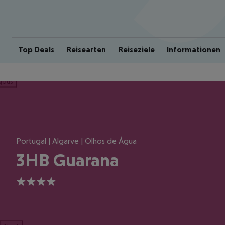
Top Deals
Reisearten
Reiseziele
Informationen
ious
Portugal | Algarve | Olhos de Água
3HB Guarana
4