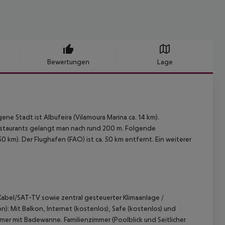
Bewertungen
Lage
e Stadt ist Albufeira (Vilamoura Marina ca. 14 km).
Restaurants gelangt man nach rund 200 m. Folgende
 km). Der Flughafen (FAO) ist ca. 50 km entfernt. Ein weiterer
Kabel/SAT-TV sowie zentral gesteuerter Klimaanlage /
n):
Mit Balkon, Internet (kostenlos), Safe (kostenlos) und
immer mit Badewanne.
Familienzimmer (Poolblick und Seitlicher