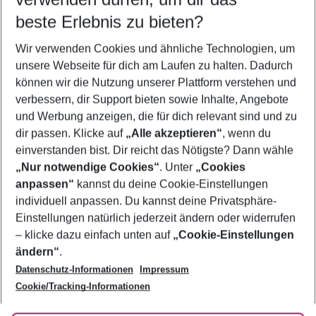
09.08.26
–
07.08.27
5-8 Nächte
beste Erlebnis zu bieten?
Wer wird verreisen
Wir verwenden Cookies und ähnliche Technologien, um
2 Erwachsene
Keine Kinder
unsere Webseite für dich am Laufen zu halten. Dadurch
können wir die Nutzung unserer Plattform verstehen und
Mehr Filter anzeigen
verbessern, dir Support bieten sowie Inhalte, Angebote
und Werbung anzeigen, die für dich relevant sind und zu
dir passen. Klicke auf
„Alle akzeptieren“
, wenn du
einverstanden bist. Dir reicht das Nötigste? Dann wähle
„Nur notwendige Cookies“
. Unter
„Cookies
anpassen“
kannst du deine Cookie-Einstellungen
Footer
Footer navigation
individuell anpassen. Du kannst deine Privatsphäre-
Über uns
Einstellungen natürlich jederzeit ändern oder widerrufen
AGB
– klicke dazu einfach unten auf
„Cookie-Einstellungen
Service & Hilfe
Bestpreisgarantie
ändern“
.
Datenschutz-Informationen
Impressum
Agenturbetreuung
Cookie-Einstellungen ändern
Folge uns
Barrierefreies Reisen
Cookie/Tracking-Informationen
Cookie-Richtlinie
Check-in
Datenschutz