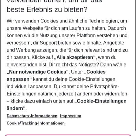
09.08.26
–
07.08.27
5-8 Nächte
beste Erlebnis zu bieten?
Wer wird verreisen
Wir verwenden Cookies und ähnliche Technologien, um
2 Erwachsene
Keine Kinder
unsere Webseite für dich am Laufen zu halten. Dadurch
können wir die Nutzung unserer Plattform verstehen und
Mehr Filter anzeigen
verbessern, dir Support bieten sowie Inhalte, Angebote
und Werbung anzeigen, die für dich relevant sind und zu
dir passen. Klicke auf
„Alle akzeptieren“
, wenn du
einverstanden bist. Dir reicht das Nötigste? Dann wähle
„Nur notwendige Cookies“
. Unter
„Cookies
anpassen“
kannst du deine Cookie-Einstellungen
Footer
Footer navigation
individuell anpassen. Du kannst deine Privatsphäre-
Über uns
Einstellungen natürlich jederzeit ändern oder widerrufen
AGB
– klicke dazu einfach unten auf
„Cookie-Einstellungen
Service & Hilfe
Bestpreisgarantie
ändern“
.
Datenschutz-Informationen
Impressum
Agenturbetreuung
Cookie-Einstellungen ändern
Folge uns
Barrierefreies Reisen
Cookie/Tracking-Informationen
Cookie-Richtlinie
Check-in
Datenschutz