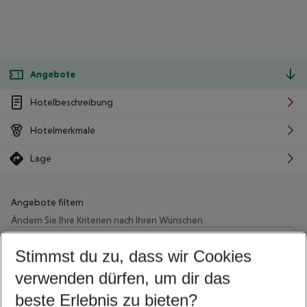
Angebote
Hotelbeschreibung
Hotelmerkmale
Lage
Angebote filtern
Ändern Sie Ihre Kriterien nach Ihren Wünschen
Wähle deinen Abflughafen
Beliebiger Abflughafen
Stimmst du zu, dass wir Cookies
verwenden dürfen, um dir das
Wähle deinen Reisezeitraum
11.08.26
–
09.08.27
5-8 Nächte
beste Erlebnis zu bieten?