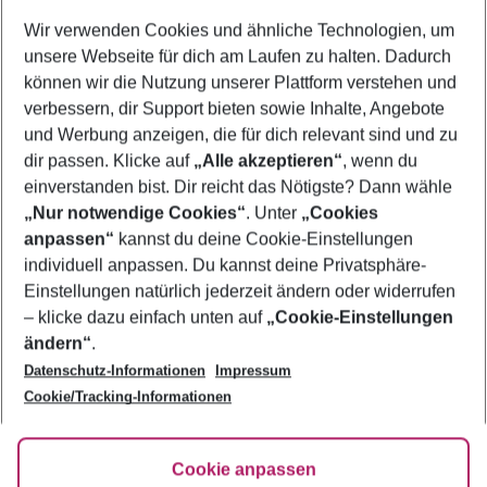
Wer wird verreisen
Wir verwenden Cookies und ähnliche Technologien, um
2 Erwachsene
Keine Kinder
unsere Webseite für dich am Laufen zu halten. Dadurch
können wir die Nutzung unserer Plattform verstehen und
Mehr Filter anzeigen
verbessern, dir Support bieten sowie Inhalte, Angebote
und Werbung anzeigen, die für dich relevant sind und zu
dir passen. Klicke auf
„Alle akzeptieren“
, wenn du
einverstanden bist. Dir reicht das Nötigste? Dann wähle
„Nur notwendige Cookies“
. Unter
„Cookies
anpassen“
kannst du deine Cookie-Einstellungen
Footer
Footer navigation
individuell anpassen. Du kannst deine Privatsphäre-
Über uns
Einstellungen natürlich jederzeit ändern oder widerrufen
AGB
– klicke dazu einfach unten auf
„Cookie-Einstellungen
Service & Hilfe
Bestpreisgarantie
ändern“
.
Datenschutz-Informationen
Impressum
Agenturbetreuung
Cookie-Einstellungen ändern
Folge uns
Barrierefreies Reisen
Cookie/Tracking-Informationen
Cookie-Richtlinie
Check-in
Datenschutz
FAQ
Fakten
Cookie anpassen
HanseMerkur Reiseversicherung
Flexibel buchen