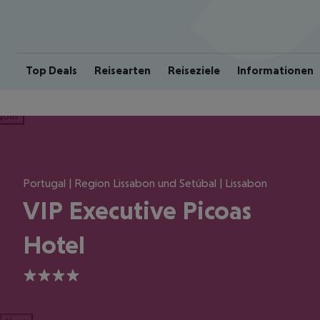
Top Deals
Reisearten
Reiseziele
Informationen
ious
Portugal | Region Lissabon und Setúbal | Lissabon
VIP Executive Picoas
Hotel
4