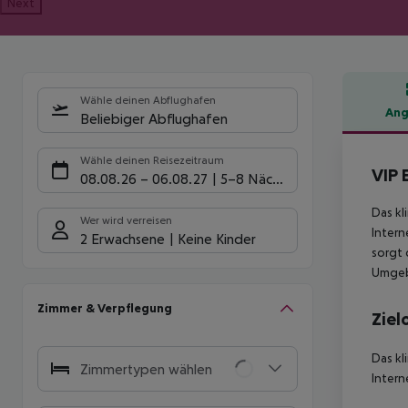
Next
Wähle deinen Abflughafen
Ang
Beliebiger Abflughafen
Hote
Wähle deinen Reisezeitraum
VIP 
08.08.26
–
06.08.27
5-8 Nächte
Das kl
Wer wird verreisen
Intern
2 Erwachsene
Keine Kinder
sorgt 
Umgeb
Zimmer & Verpflegung
Ziel
Das kl
Zimmertypen wählen
Intern