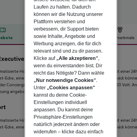
Laufen zu halten. Dadurch
können wir die Nutzung unserer
Plattform verstehen und
verbessern, dir Support bieten
sowie Inhalte, Angebote und
ebote
Hotelbeschreibung
Hotelmerkmale
Werbung anzeigen, die für dich
lbeschreibung
relevant sind und zu dir passen.
Executive Picoas Hotel
Klicke auf
„Alle akzeptieren“
,
4
wenn du einverstanden bist. Dir
imatisierte Hotel VIP Executive Picoas Hotel ist ausgestattet mit einer
reicht das Nötigste? Dann wähle
et-Ecke, einem Lift sowie einer TV-Lounge mit SAT-TV. Ihr Gepäck könne
„Nur notwendige Cookies“
.
der Concierge-Service. Die Stromspannung im Hotel beträgt 220 Volt. An
Unter
„Cookies anpassen“
ung angeboten.
kannst du deine Cookie-
Einstellungen individuell
ort
anpassen. Du kannst deine
Privatsphäre-Einstellungen
imatisierte Hotel VIP Executive Picoas Hotel ist ausgestattet mit einer
natürlich jederzeit ändern oder
et-Ecke, einem Lift sowie einer TV-Lounge mit SAT-TV. Ihr Gepäck könne
widerrufen – klicke dazu einfach