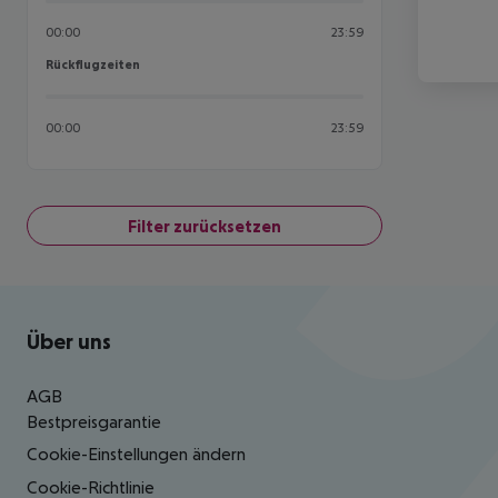
00:00
23:59
Rückflugzeiten
Rückflugzeiten
00:00
23:59
Filter zurücksetzen
Footer
Footer navigation
Über uns
AGB
Bestpreisgarantie
Cookie-Einstellungen ändern
Cookie-Richtlinie