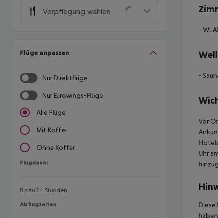
Zim
Verpflegung wählen
- WLAN
Flüge anpassen
Well
- Saun
Nur Direktflüge
Nur Eurowings-Flüge
Wich
Alle Flüge
Vor Or
Mit Koffer
Ankunf
Hotels
Ohne Koffer
Uhr am
Flugdauer
Flugdauer
hinzu
Hinw
Bis zu 24 Stunden
Abflugzeiten
Diese 
Abflugzeiten
haben,