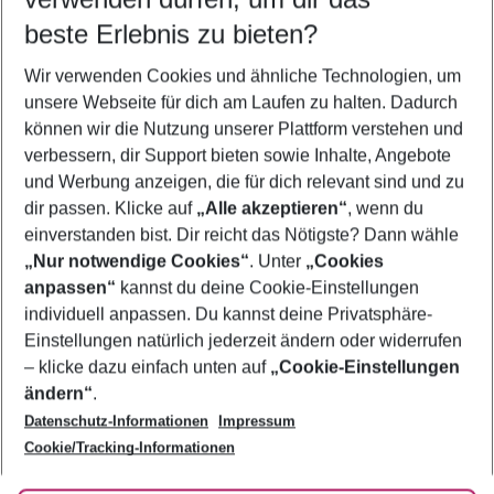
12.08.26
–
10.08.27
5-8 Nächte
beste Erlebnis zu bieten?
Wer wird verreisen
Wir verwenden Cookies und ähnliche Technologien, um
2 Erwachsene
Keine Kinder
unsere Webseite für dich am Laufen zu halten. Dadurch
können wir die Nutzung unserer Plattform verstehen und
Mehr Filter anzeigen
verbessern, dir Support bieten sowie Inhalte, Angebote
und Werbung anzeigen, die für dich relevant sind und zu
dir passen. Klicke auf
„Alle akzeptieren“
, wenn du
einverstanden bist. Dir reicht das Nötigste? Dann wähle
„Nur notwendige Cookies“
. Unter
„Cookies
anpassen“
kannst du deine Cookie-Einstellungen
Footer
Footer navigation
individuell anpassen. Du kannst deine Privatsphäre-
Über uns
Einstellungen natürlich jederzeit ändern oder widerrufen
AGB
– klicke dazu einfach unten auf
„Cookie-Einstellungen
Service & Hilfe
Bestpreisgarantie
ändern“
.
Datenschutz-Informationen
Impressum
Agenturbetreuung
Cookie-Einstellungen ändern
Folge uns
Barrierefreies Reisen
Cookie/Tracking-Informationen
Cookie-Richtlinie
Check-in
Datenschutz