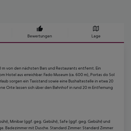
Bewertungen
Lage
0 m von den nächsten Bars und Restaurants entfernt. Ein
om Hotel aus erreichbar: Fado Museum (ca. 600 m), Portas do Sol
 Urlaub sorgen ein Taxistand sowie eine Bushaltestelle in etwa 20
ene Orte lassen sich über den Bahnhof in rund 20 m Entfernung
ühr), Minibar (ggf. geg. Gebühr), Safe (ggf. geg. Gebühr) und
age. Badezimmer mit Dusche. Standard Zimmer: Standard Zimmer