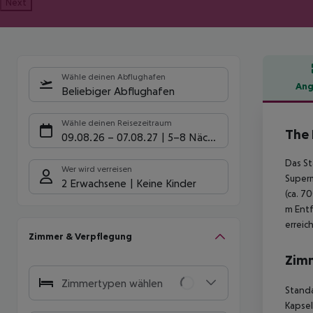
Next
Wähle deinen Abflughafen
Ang
Beliebiger Abflughafen
Hote
Wähle deinen Reisezeitraum
The 
09.08.26
–
07.08.27
5-8 Nächte
Das St
Wer wird verreisen
Superm
2 Erwachsene
Keine Kinder
(ca. 7
m Entf
erreic
Zimmer & Verpflegung
Zim
Zimmertypen wählen
Standa
Kapsel