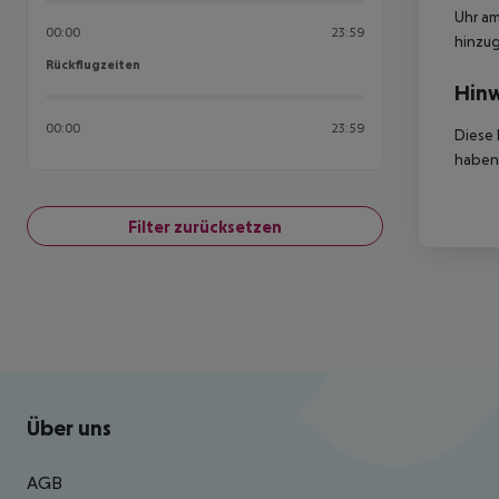
Uhr am
00:00
23:59
hinzu
Rückflugzeiten
Rückflugzeiten
Hinw
00:00
23:59
Diese 
haben,
Filter zurücksetzen
Footer
Footer navigation
Über uns
AGB