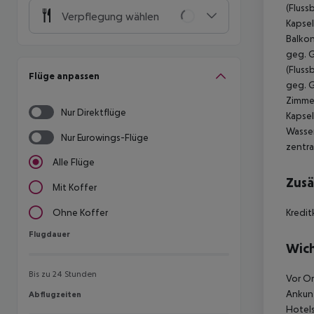
(Fluss
Verpflegung wählen
Kapsel
Balkon
geg. G
(Fluss
Flüge anpassen
geg. G
Zimmer
Nur Direktflüge
Kapsel
Wasser
Nur Eurowings-Flüge
zentra
Alle Flüge
Zusä
Mit Koffer
Kredit
Ohne Koffer
Flugdauer
Flugdauer
Wich
Bis zu 24 Stunden
Vor Or
Ankunf
Abflugzeiten
Abflugzeiten
Hotels