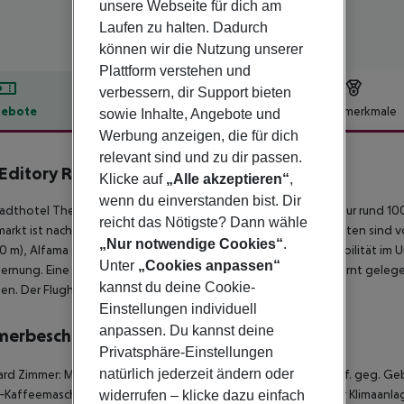
unsere Webseite für dich am
Laufen zu halten. Dadurch
können wir die Nutzung unserer
Plattform verstehen und
verbessern, dir Support bieten
ebote
Hotelbeschreibung
Hotelmerkmale
sowie Inhalte, Angebote und
Werbung anzeigen, die für dich
lbeschreibung
relevant sind und zu dir passen.
Editory Riverside Hotel
Klicke auf
„Alle akzeptieren“
,
5
wenn du einverstanden bist. Dir
adthotel The Editory Riverside Santa Apolonia befindet sich nur rund 10
reicht das Nötigste? Dann wähle
arkt ist nach ca. 50 m zu erreichen. Folgende Sehenswürdigkeiten sind v
„Nur notwendige Cookies“
.
00 m), Alfama (ca. 800 m) und Sao Jorge Castle (ca. 1 km). Für Mobilität im
Unter
„Cookies anpassen“
ernung. Eine U-Bahnstation ist ca. 20 m entfernt. Weiter entfernt geleg
kannst du deine Cookie-
hen. Der Flughafen (LIS) ist ca. 9 km entfernt.
Einstellungen individuell
anpassen. Du kannst deine
merbeschreibung
Privatsphäre-Einstellungen
natürlich jederzeit ändern oder
rd Zimmer: Mit Heizung (zentral gesteuert), Wasserkocher (ggf. geg. Geb
‑Kaffeemaschine (ggf. geg. Gebühr) sowie zentral gesteuerter Klimaanl
widerrufen – klicke dazu einfach