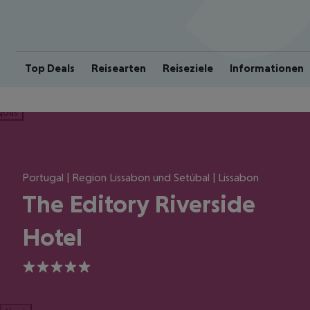
Top Deals
Reisearten
Reiseziele
Informationen
ious
Portugal | Region Lissabon und Setúbal | Lissabon
The Editory Riverside
Hotel
5