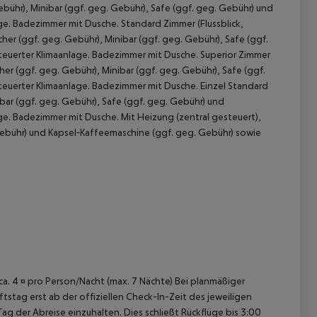
Gebühr), Minibar (ggf. geg. Gebühr), Safe (ggf. geg. Gebühr) und
ge. Badezimmer mit Dusche. Standard Zimmer (Flussblick,
cher (ggf. geg. Gebühr), Minibar (ggf. geg. Gebühr), Safe (ggf.
teuerter Klimaanlage. Badezimmer mit Dusche. Superior Zimmer
her (ggf. geg. Gebühr), Minibar (ggf. geg. Gebühr), Safe (ggf.
teuerter Klimaanlage. Badezimmer mit Dusche. Einzel Standard
bar (ggf. geg. Gebühr), Safe (ggf. geg. Gebühr) und
ge. Badezimmer mit Dusche. Mit Heizung (zentral gesteuert),
 akzeptieren
 Gebühr) und Kapsel‑Kaffeemaschine (ggf. geg. Gebühr) sowie
 ca. 4 ¤ pro Person/Nacht (max. 7 Nächte) Bei planmäßiger
tag erst ab der offiziellen Check-In-Zeit des jeweiligen
ag der Abreise einzuhalten. Dies schließt Rückflüge bis 3:00