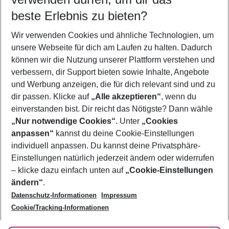
08.08.26
–
06.08.27
5-8 Nächte
beste Erlebnis zu bieten?
Wer wird verreisen
Wir verwenden Cookies und ähnliche Technologien, um
2 Erwachsene
Keine Kinder
unsere Webseite für dich am Laufen zu halten. Dadurch
können wir die Nutzung unserer Plattform verstehen und
Mehr Filter anzeigen
verbessern, dir Support bieten sowie Inhalte, Angebote
und Werbung anzeigen, die für dich relevant sind und zu
dir passen. Klicke auf
„Alle akzeptieren“
, wenn du
einverstanden bist. Dir reicht das Nötigste? Dann wähle
„Nur notwendige Cookies“
. Unter
„Cookies
anpassen“
kannst du deine Cookie-Einstellungen
Footer
Footer navigation
individuell anpassen. Du kannst deine Privatsphäre-
Über uns
Einstellungen natürlich jederzeit ändern oder widerrufen
AGB
– klicke dazu einfach unten auf
„Cookie-Einstellungen
Service & Hilfe
Bestpreisgarantie
ändern“
.
Datenschutz-Informationen
Impressum
Agenturbetreuung
Cookie-Einstellungen ändern
Folge uns
Barrierefreies Reisen
Cookie/Tracking-Informationen
Cookie-Richtlinie
Check-in
Datenschutz