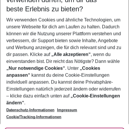
12.08.26
–
10.08.27
5-8 Nächte
beste Erlebnis zu bieten?
Wer wird verreisen
Wir verwenden Cookies und ähnliche Technologien, um
2 Erwachsene
Keine Kinder
unsere Webseite für dich am Laufen zu halten. Dadurch
können wir die Nutzung unserer Plattform verstehen und
Mehr Filter anzeigen
verbessern, dir Support bieten sowie Inhalte, Angebote
und Werbung anzeigen, die für dich relevant sind und zu
dir passen. Klicke auf
„Alle akzeptieren“
, wenn du
einverstanden bist. Dir reicht das Nötigste? Dann wähle
„Nur notwendige Cookies“
. Unter
„Cookies
anpassen“
kannst du deine Cookie-Einstellungen
Footer
Footer navigation
individuell anpassen. Du kannst deine Privatsphäre-
Über uns
Einstellungen natürlich jederzeit ändern oder widerrufen
AGB
– klicke dazu einfach unten auf
„Cookie-Einstellungen
Service & Hilfe
Bestpreisgarantie
ändern“
.
Datenschutz-Informationen
Impressum
Agenturbetreuung
Cookie-Einstellungen ändern
Folge uns
Barrierefreies Reisen
Cookie/Tracking-Informationen
Cookie-Richtlinie
Check-in
Datenschutz