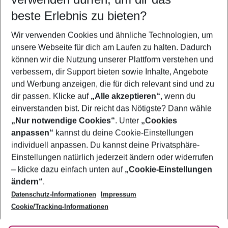
10.08.26
–
08.08.27
5-8 Nächte
beste Erlebnis zu bieten?
Wer wird verreisen
Wir verwenden Cookies und ähnliche Technologien, um
2 Erwachsene
Keine Kinder
unsere Webseite für dich am Laufen zu halten. Dadurch
können wir die Nutzung unserer Plattform verstehen und
Mehr Filter anzeigen
verbessern, dir Support bieten sowie Inhalte, Angebote
und Werbung anzeigen, die für dich relevant sind und zu
dir passen. Klicke auf
„Alle akzeptieren“
, wenn du
einverstanden bist. Dir reicht das Nötigste? Dann wähle
„Nur notwendige Cookies“
. Unter
„Cookies
anpassen“
kannst du deine Cookie-Einstellungen
Footer
Footer navigation
individuell anpassen. Du kannst deine Privatsphäre-
Über uns
Einstellungen natürlich jederzeit ändern oder widerrufen
AGB
– klicke dazu einfach unten auf
„Cookie-Einstellungen
Service & Hilfe
Bestpreisgarantie
ändern“
.
Datenschutz-Informationen
Impressum
Agenturbetreuung
Cookie-Einstellungen ändern
Folge uns
Barrierefreies Reisen
Cookie/Tracking-Informationen
Cookie-Richtlinie
Check-in
Datenschutz