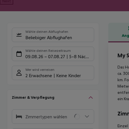
Next
Wähle deinen Abflughafen
Ang
Beliebiger Abflughafen
Hote
Wähle deinen Reisezeitraum
My S
09.08.26
–
07.08.27
5-8 Nächte
Das Ho
Wer wird verreisen
ca. 30
2 Erwachsene
Keine Kinder
km. Fo
Mietwa
entfer
Zimmer & Verpflegung
ein Kr
Zim
Zimmertypen wählen
Einzel