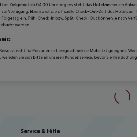
t im Zielgebiet ab 04:00 Uhr morgens steht das Hotelzimmer am Ankunfts
 zur Verfügung. Ebenso ist die offizielle Check-Out-Zeit des Hotels am T
 Folgetag ein. Früh-Check-In bzw. Spät-Check-Out können je nach Verfü
gebucht werden.
eis:
Reise ist nicht für Personen mit eingeschränkter Mobilität geeignet. We
 wenden Sie sich bitte an unseren Kundenservice, bevor Sie Ihre Buchung
Service & Hilfe