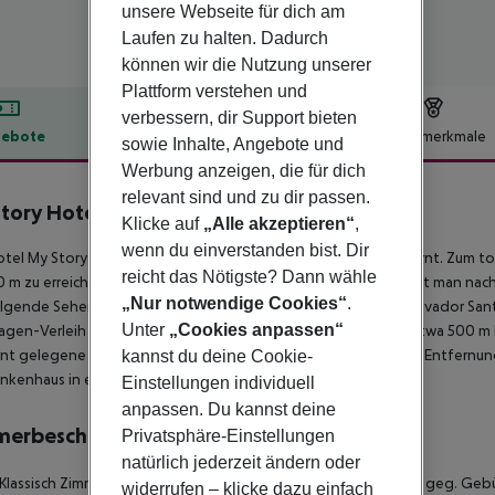
unsere Webseite für dich am
Laufen zu halten. Dadurch
können wir die Nutzung unserer
Plattform verstehen und
verbessern, dir Support bieten
ebote
Hotelbeschreibung
Hotelmerkmale
sowie Inhalte, Angebote und
Werbung anzeigen, die für dich
lbeschreibung
relevant sind und zu dir passen.
tory Hotel Rossio
Klicke auf
„Alle akzeptieren“
,
3
wenn du einverstanden bist. Dir
tel My Story Rossio befindet sich ca. 20 km vom Strand entfernt. Zum tou
reicht das Nötigste? Dann wähle
0 m zu erreichen. Zu den nächsten Bars und Restaurants gelangt man nac
„Nur notwendige Cookies“
.
lgende Sehenswürdigkeiten sind vom Hotel aus erreichbar: Elevador Santa
Unter
„Cookies anpassen“
gen-Verleih auch ein Taxistand sowie eine Bushaltestelle in etwa 500 m 
nt gelegene Orte lassen sich über den Bahnhof in rund 500 m Entfernung 
kannst du deine Cookie-
ankenhaus in etwa 600 m Entfernung.
Einstellungen individuell
anpassen. Du kannst deine
merbeschreibung
Privatsphäre-Einstellungen
natürlich jederzeit ändern oder
 Klassisch Zimmer: Mit Minibar (ggf. geg. Gebühr), Internet (ggf. geg. Ge
widerrufen – klicke dazu einfach