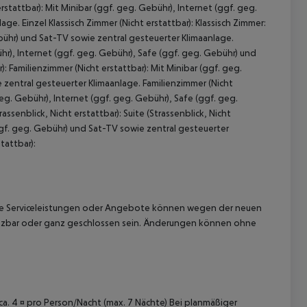
erstattbar): Mit Minibar (ggf. geg. Gebühr), Internet (ggf. geg.
e. Einzel Klassisch Zimmer (Nicht erstattbar): Klassisch Zimmer:
ebühr) und Sat-TV sowie zentral gesteuerter Klimaanlage.
bühr), Internet (ggf. geg. Gebühr), Safe (ggf. geg. Gebühr) und
: Familienzimmer (Nicht erstattbar): Mit Minibar (ggf. geg.
 zentral gesteuerter Klimaanlage. Familienzimmer (Nicht
 geg. Gebühr), Internet (ggf. geg. Gebühr), Safe (ggf. geg.
senblick, Nicht erstattbar): Suite (Strassenblick, Nicht
 akzeptieren
(ggf. geg. Gebühr) und Sat-TV sowie zentral gesteuerter
stattbar):
inige Serviceleistungen oder Angebote können wegen der neuen
tzbar oder ganz geschlossen sein. Änderungen können ohne
 ca. 4 ¤ pro Person/Nacht (max. 7 Nächte) Bei planmäßiger