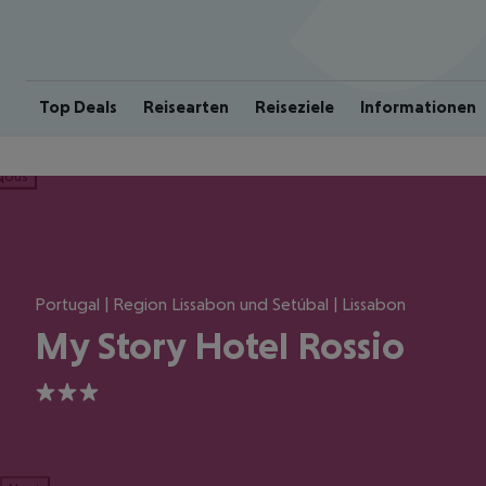
Top Deals
Reisearten
Reiseziele
Informationen
ious
Portugal | Region Lissabon und Setúbal | Lissabon
My Story Hotel Rossio
3