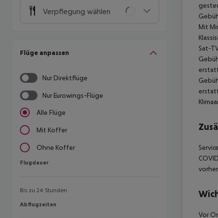
gesteu
Verpflegung wählen
Gebühr
Mit Mi
Klassi
Sat-TV
Flüge anpassen
Gebühr
erstat
Nur Direktflüge
Gebühr
erstat
Nur Eurowings-Flüge
Klimaa
Alle Flüge
Zusä
Mit Koffer
Servic
Ohne Koffer
COVID
Flugdauer
Flugdauer
vorher
Bis zu 24 Stunden
Wich
Abflugzeiten
Abflugzeiten
Vor Or