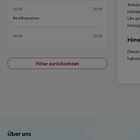
Ankunf
00:00
23:59
Hotels
Rückflugzeiten
Uhr am
Rückflugzeiten
hinzu
00:00
23:59
Hinw
Diese 
haben,
Filter zurücksetzen
Footer
Footer navigation
Über uns