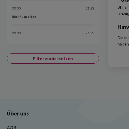
Hotels
Uhr am
00:00
23:59
hinzu
Rückflugzeiten
Rückflugzeiten
Hinw
00:00
23:59
Diese 
haben,
Filter zurücksetzen
Footer
Footer navigation
Über uns
AGB