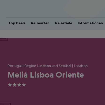
Top Deals
Reisearten
Reiseziele
Informationen
ious
Portugal | Region Lissabon und Setúbal | Lissabon
Meliá Lisboa Oriente
4