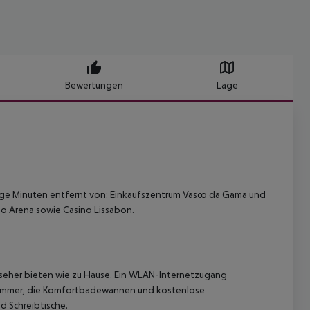
Bewertungen
Lage
nige Minuten entfernt von: Einkaufszentrum Vasco da Gama und
Meo Arena sowie Casino Lissabon.
rnseher bieten wie zu Hause. Ein WLAN-Internetzugang
ezimmer, die Komfortbadewannen und kostenlose
d Schreibtische.