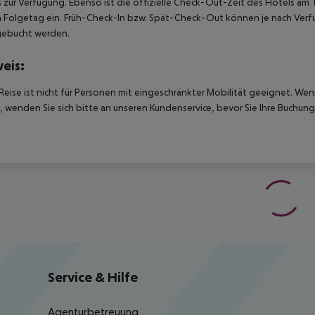
 zur Verfügung. Ebenso ist die offizielle Check-Out-Zeit des Hotels am T
 Folgetag ein. Früh-Check-In bzw. Spät-Check-Out können je nach Verfü
gebucht werden.
eis:
Reise ist nicht für Personen mit eingeschränkter Mobilität geeignet. We
 wenden Sie sich bitte an unseren Kundenservice, bevor Sie Ihre Buchung
Service & Hilfe
Agenturbetreuung