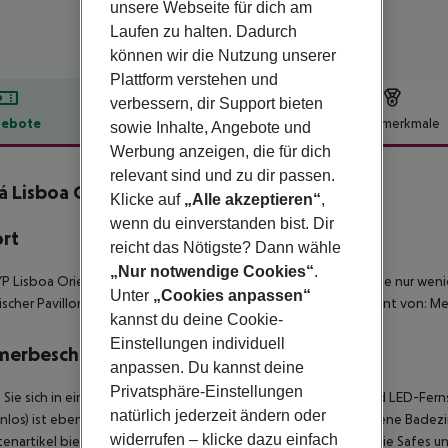
unsere Webseite für dich am
Laufen zu halten. Dadurch
können wir die Nutzung unserer
Plattform verstehen und
verbessern, dir Support bieten
ebote
Hotelbeschreibung
Hotelmerkmale
sowie Inhalte, Angebote und
Werbung anzeigen, die für dich
lbeschreibung
relevant sind und zu dir passen.
á Lisboa Oriente
Klicke auf
„Alle akzeptieren“
,
4
wenn du einverstanden bist. Dir
ort
reicht das Nötigste? Dann wähle
„Nur notwendige Cookies“
.
P Lisboa Oriente Hotel in Lissabon (Parque das Nações) sind Sie nur we
Unter
„Cookies anpassen“
ischer Pavillon. Dieses Hotel mit 4 Sternen ist nicht weit entfernt von: 
kannst du deine Cookie-
Einstellungen individuell
merbeschreibung
anpassen. Du kannst deine
Privatsphäre-Einstellungen
 Sie sich in einem der 207 klimatisierten Zimmer mit Minibar und LED-Fe
natürlich jederzeit ändern oder
nlos) ist ebenso verfügbar wie Satellitenempfang. Es gibt eigene Bad
widerrufen – klicke dazu einfach
tenartikel bieten. Zur Austattung gehören Telefone ebenso wie Safes un