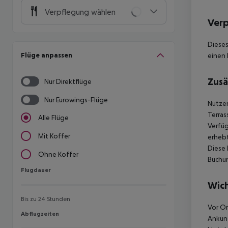
Verpflegung wählen
Ver
Dieses
Flüge anpassen
einen 
Zusä
Nur Direktflüge
Nur Eurowings-Flüge
Nutzen
Terras
Alle Flüge
Verfü
Mit Koffer
erhebt
Diese 
Ohne Koffer
Buchu
Flugdauer
Flugdauer
Wich
Bis zu 24 Stunden
Vor Or
Abflugzeiten
Abflugzeiten
Ankunf