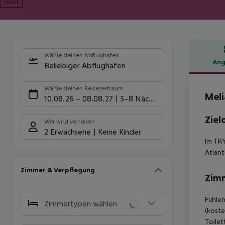
Next
Wähle deinen Abflughafen
Ang
Beliebiger Abflughafen
Hote
Wähle deinen Reisezeitraum
Meli
10.08.26
–
08.08.27
5-8 Nächte
Ziel
Wer wird verreisen
2 Erwachsene
Keine Kinder
Im TRY
Atlant
Zimmer & Verpflegung
Zim
Fühlen
Zimmertypen wählen
(koste
Toilet