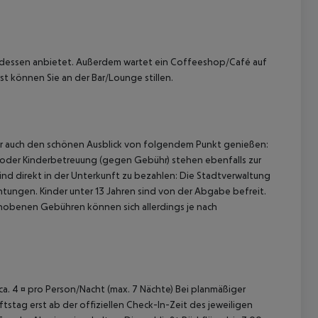
endessen anbietet. Außerdem wartet ein Coffeeshop/Café auf
t können Sie an der Bar/Lounge stillen.
 akzeptieren
ber auch den schönen Ausblick von folgendem Punkt genießen:
 oder Kinderbetreuung (gegen Gebühr) stehen ebenfalls zur
d direkt in der Unterkunft zu bezahlen:
Die Stadtverwaltung
htungen. Kinder unter 13 Jahren sind von der Abgabe befreit.
erhobenen Gebühren können sich allerdings je nach
 ca. 4 ¤ pro Person/Nacht (max. 7 Nächte) Bei planmäßiger
tag erst ab der offiziellen Check-In-Zeit des jeweiligen