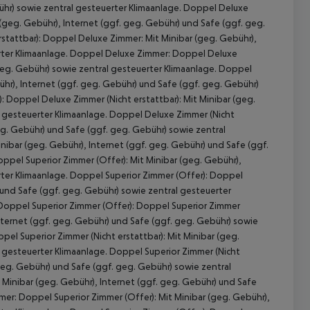
bühr) sowie zentral gesteuerter Klimaanlage. Doppel Deluxe
 (geg. Gebühr), Internet (ggf. geg. Gebühr) und Safe (ggf. geg.
stattbar): Doppel Deluxe Zimmer: Mit Minibar (geg. Gebühr),
erter Klimaanlage. Doppel Deluxe Zimmer: Doppel Deluxe
 geg. Gebühr) sowie zentral gesteuerter Klimaanlage. Doppel
hr), Internet (ggf. geg. Gebühr) und Safe (ggf. geg. Gebühr)
: Doppel Deluxe Zimmer (Nicht erstattbar): Mit Minibar (geg.
l gesteuerter Klimaanlage. Doppel Deluxe Zimmer (Nicht
eg. Gebühr) und Safe (ggf. geg. Gebühr) sowie zentral
ibar (geg. Gebühr), Internet (ggf. geg. Gebühr) und Safe (ggf.
 akzeptieren
ppel Superior Zimmer (Offer): Mit Minibar (geg. Gebühr),
rter Klimaanlage. Doppel Superior Zimmer (Offer): Doppel
) und Safe (ggf. geg. Gebühr) sowie zentral gesteuerter
 Doppel Superior Zimmer (Offer): Doppel Superior Zimmer
Internet (ggf. geg. Gebühr) und Safe (ggf. geg. Gebühr) sowie
pel Superior Zimmer (Nicht erstattbar): Mit Minibar (geg.
l gesteuerter Klimaanlage. Doppel Superior Zimmer (Nicht
 geg. Gebühr) und Safe (ggf. geg. Gebühr) sowie zentral
Minibar (geg. Gebühr), Internet (ggf. geg. Gebühr) und Safe
mer: Doppel Superior Zimmer (Offer): Mit Minibar (geg. Gebühr),