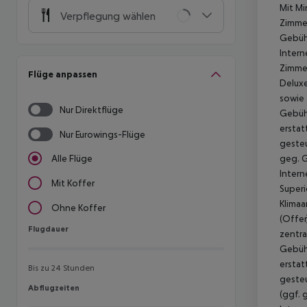
Mit Mi
Verpflegung wählen
Zimmer
Gebühr
Intern
Zimmer
Flüge anpassen
Deluxe
sowie 
Nur Direktflüge
Gebühr
erstat
Nur Eurowings-Flüge
gesteu
geg. G
Alle Flüge
Intern
Mit Koffer
Superi
Klimaa
Ohne Koffer
(Offer
Flugdauer
Flugdauer
zentra
Gebühr
erstat
Bis zu 24 Stunden
gesteu
Abflugzeiten
Abflugzeiten
(ggf. 