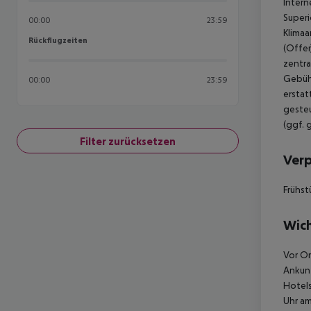
Intern
Superi
00:00
23:59
Klimaa
Rückflugzeiten
Rückflugzeiten
(Offer
zentra
Gebühr
00:00
23:59
erstat
gesteu
(ggf. 
Filter zurücksetzen
Ver
Frühst
Wich
Vor Or
Ankunf
Hotels
Uhr am