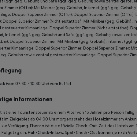
et (ggf. geg. Gebühr) und Safe (ggf. geg. Gebühr) sowie zentral gesteue
or Zimmer (Offer): Mit Minibar (geg. Gebühr), Internet (ggf. geg. Gebühr
nlage. Doppel Superior Zimmer (Offer): Doppel Superior Zimmer (Offer):
): Doppel Superior Zimmer (Nicht erstattbar): Mit Minibar (geg. Gebühr), 
l gesteuerter Klimaanlage. Doppel Superior Zimmer (Nicht erstattbar): Dop
), Internet (ggf. geg. Gebühr) und Safe (ggf. geg. Gebühr) sowie zentra
tbar): Doppel Superior Zimmer: Mit Minibar (geg. Gebühr), Internet (ggf.
erter Klimaanlage. Doppel Superior Zimmer: Doppel Superior Zimmer: Mit 
geg. Gebühr) sowie zentral gesteuerter Klimaanlage. Doppel Superior Zim
pflegung
ück (von 07:30 - 10:30 Uhr) vom Buffet.
tige Informationen
t ist eine Touristensteuer ab einem Alter von 13 Jahren pro Person fällig:
t im Zielgebiet ab 04:00 Uhr morgens steht das Hotelzimmer am Ankunfts
 zur Verfügung. Ebenso ist die offizielle Check-Out-Zeit des Hotels am T
 Folgetag ein. Früh-Check-In bzw. Spät-Check-Out können je nach Verfü