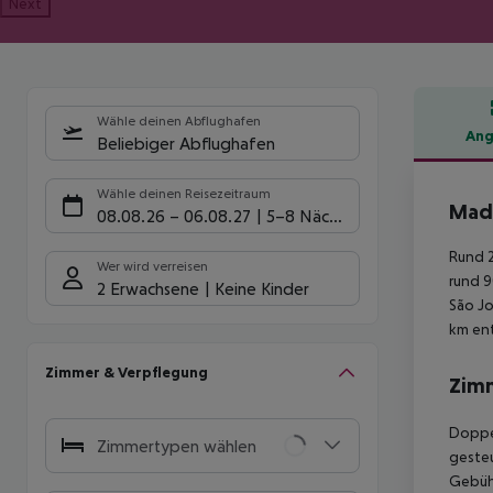
Next
Wähle deinen Abflughafen
Ang
Beliebiger Abflughafen
Hote
Wähle deinen Reisezeitraum
Mada
08.08.26
–
06.08.27
5-8 Nächte
Rund 2
Wer wird verreisen
rund 9
2 Erwachsene
Keine Kinder
São Jo
km ent
Zimmer & Verpflegung
Zim
Doppel
Zimmertypen wählen
gesteu
Gebühr