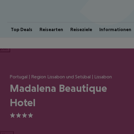
Top Deals
Reisearten
Reiseziele
Informationen
ious
Portugal | Region Lissabon und Setúbal | Lissabon
Madalena Beautique
Hotel
4