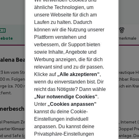
ähnliche Technologien, um
unsere Webseite für dich am
Laufen zu halten. Dadurch
können wir die Nutzung unserer
Plattform verstehen und
ebote
Hotelbeschreibung
Hotelmerkmale
verbessern, dir Support bieten
lbeschreibung
sowie Inhalte, Angebote und
lena Beautique Hotel
Werbung anzeigen, die für dich
4
relevant sind und zu dir passen.
3 km vom Strand entfernt liegt das Hotel Madalena by The Beautique H
Klicke auf
„Alle akzeptieren“
,
00 m. Folgende Sehenswürdigkeiten sind vom Hotel aus erreichbar: Rossi
wenn du einverstanden bist. Dir
rge (ca. 700 m). Zur ärztlichen Versorgung im Notfall befindet sich ein Kra
reicht das Nötigste? Dann wähle
fernt.
„Nur notwendige Cookies“
.
Unter
„Cookies anpassen“
merbeschreibung
kannst du deine Cookie-
Einstellungen individuell
 Premium Zimmer (Nicht erstattbar): Mit Minibar (geg. Gebühr), Internet 
anpassen. Du kannst deine
erter Klimaanlage. Doppel Premium Zimmer (Nicht erstattbar): Doppel Pre
Privatsphäre-Einstellungen
) und Safe (ggf. geg. Gebühr) sowie zentral gesteuerter Klimaanlage. D