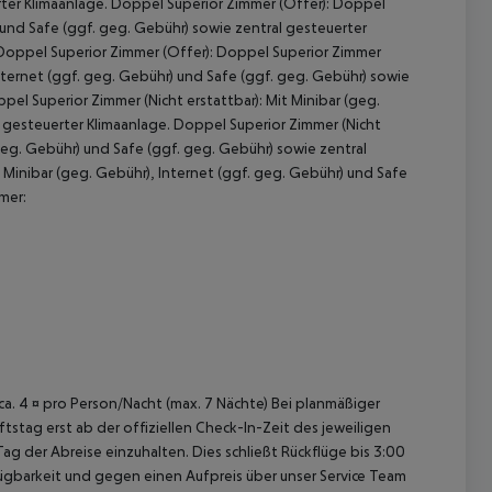
rter Klimaanlage. Doppel Superior Zimmer (Offer): Doppel
) und Safe (ggf. geg. Gebühr) sowie zentral gesteuerter
 Doppel Superior Zimmer (Offer): Doppel Superior Zimmer
Internet (ggf. geg. Gebühr) und Safe (ggf. geg. Gebühr) sowie
pel Superior Zimmer (Nicht erstattbar): Mit Minibar (geg.
l gesteuerter Klimaanlage. Doppel Superior Zimmer (Nicht
 geg. Gebühr) und Safe (ggf. geg. Gebühr) sowie zentral
Minibar (geg. Gebühr), Internet (ggf. geg. Gebühr) und Safe
mer:
 ca. 4 ¤ pro Person/Nacht (max. 7 Nächte) Bei planmäßiger
tag erst ab der offiziellen Check-In-Zeit des jeweiligen
ag der Abreise einzuhalten. Dies schließt Rückflüge bis 3:00
gbarkeit und gegen einen Aufpreis über unser Service Team