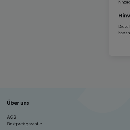
hinzu
Hinw
Diese 
haben,
Footer
Footer navigation
Über uns
AGB
Bestpreisgarantie