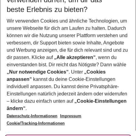
08.08.26
–
06.08.27
5-8 Nächte
beste Erlebnis zu bieten?
Wer wird verreisen
Wir verwenden Cookies und ähnliche Technologien, um
2 Erwachsene
Keine Kinder
unsere Webseite für dich am Laufen zu halten. Dadurch
können wir die Nutzung unserer Plattform verstehen und
Mehr Filter anzeigen
verbessern, dir Support bieten sowie Inhalte, Angebote
und Werbung anzeigen, die für dich relevant sind und zu
dir passen. Klicke auf
„Alle akzeptieren“
, wenn du
einverstanden bist. Dir reicht das Nötigste? Dann wähle
„Nur notwendige Cookies“
. Unter
„Cookies
anpassen“
kannst du deine Cookie-Einstellungen
Footer
Footer navigation
individuell anpassen. Du kannst deine Privatsphäre-
Über uns
Einstellungen natürlich jederzeit ändern oder widerrufen
AGB
– klicke dazu einfach unten auf
„Cookie-Einstellungen
Service & Hilfe
Bestpreisgarantie
ändern“
.
Datenschutz-Informationen
Impressum
Agenturbetreuung
Cookie-Einstellungen ändern
Folge uns
Barrierefreies Reisen
Cookie/Tracking-Informationen
Cookie-Richtlinie
Check-in
Datenschutz