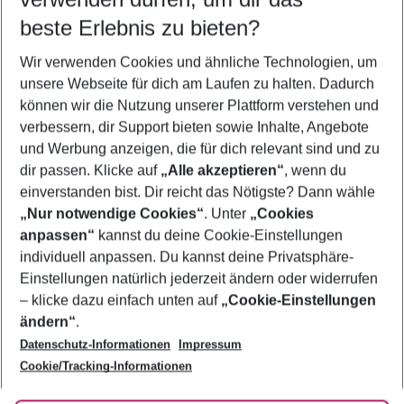
08.08.26
–
06.08.27
5-8 Nächte
beste Erlebnis zu bieten?
Wer wird verreisen
Wir verwenden Cookies und ähnliche Technologien, um
2 Erwachsene
Keine Kinder
unsere Webseite für dich am Laufen zu halten. Dadurch
können wir die Nutzung unserer Plattform verstehen und
Mehr Filter anzeigen
verbessern, dir Support bieten sowie Inhalte, Angebote
und Werbung anzeigen, die für dich relevant sind und zu
dir passen. Klicke auf
„Alle akzeptieren“
, wenn du
einverstanden bist. Dir reicht das Nötigste? Dann wähle
„Nur notwendige Cookies“
. Unter
„Cookies
anpassen“
kannst du deine Cookie-Einstellungen
Footer
Footer navigation
individuell anpassen. Du kannst deine Privatsphäre-
Über uns
Einstellungen natürlich jederzeit ändern oder widerrufen
AGB
– klicke dazu einfach unten auf
„Cookie-Einstellungen
Service & Hilfe
Bestpreisgarantie
ändern“
.
Datenschutz-Informationen
Impressum
Agenturbetreuung
Cookie-Einstellungen ändern
Folge uns
Barrierefreies Reisen
Cookie/Tracking-Informationen
Cookie-Richtlinie
Check-in
Datenschutz