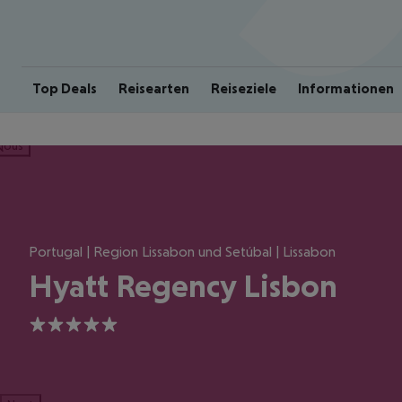
Top Deals
Reisearten
Reiseziele
Informationen
ious
Portugal | Region Lissabon und Setúbal | Lissabon
Hyatt Regency Lisbon
5