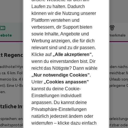
Laufen zu halten. Dadurch
können wir die Nutzung unserer
Plattform verstehen und
verbessern, dir Support bieten
sowie Inhalte, Angebote und
ebote
Hotelbeschreibung
Hotelmerkmale
Werbung anzeigen, die für dich
lbeschreibung
relevant sind und zu dir passen.
t Regency Lisbon
Klicke auf
„Alle akzeptieren“
,
5
wenn du einverstanden bist. Dir
adthotel Hyatt Regency Lisboa befindet sich rund 600 m von den nächst
reicht das Nötigste? Dann wähle
s ca. 6 km. Folgende Sehenswürdigkeiten sind vom Hotel aus erreichbar: MAA
„Nur notwendige Cookies“
.
ercio (ca. 4 km) und Mosteiro dos Jeronimos. Für Mobilität im Urlaub sorg
Unter
„Cookies anpassen“
nt). Eine U-Bahnstation ist ca. 4 km entfernt. Weiter entfernt gelegene 
kannst du deine Cookie-
hen.
Einstellungen individuell
anpassen. Du kannst deine
tzliche Informationen
Privatsphäre-Einstellungen
natürlich jederzeit ändern oder
esprachen: englisch, französisch und portugiesisch. Einige Servicelei
widerrufen – klicke dazu einfach
dheitsprotokolle eventuell nur im eingeschränkten Umfang nutzbar ode