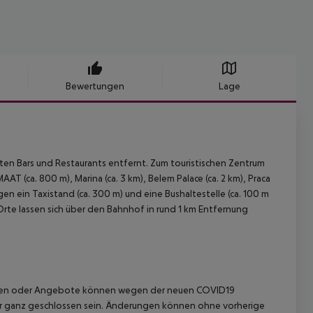
Bewertungen
Lage
en Bars und Restaurants entfernt. Zum touristischen Zentrum
T (ca. 800 m), Marina (ca. 3 km), Belem Palace (ca. 2 km), Praca
en ein Taxistand (ca. 300 m) und eine Bushaltestelle (ca. 100 m
Orte lassen sich über den Bahnhof in rund 1 km Entfernung
stungen oder Angebote können wegen der neuen COVID19
r ganz geschlossen sein. Änderungen können ohne vorherige