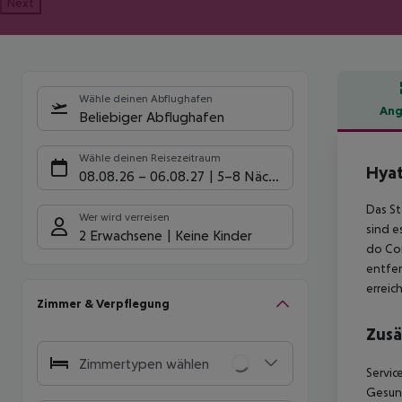
Next
Wähle deinen Abflughafen
Ang
Beliebiger Abflughafen
Hote
Wähle deinen Reisezeitraum
Hyat
08.08.26
–
06.08.27
5-8 Nächte
Das St
Wer wird verreisen
sind e
2 Erwachsene
Keine Kinder
do Com
entfer
erreic
Zimmer & Verpflegung
Zusä
Zimmertypen wählen
Servic
Gesun