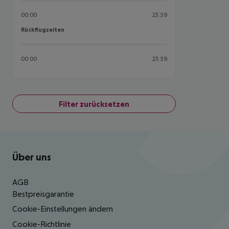
00:00
23:59
Rückflugzeiten
Rückflugzeiten
00:00
23:59
Filter zurücksetzen
Footer
Footer navigation
Über uns
AGB
Bestpreisgarantie
Cookie-Einstellungen ändern
Cookie-Richtlinie