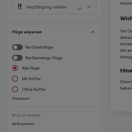
Inform
Verpflegung wählen
Wich
Vor Or
Flüge anpassen
Ankunf
Hotels
Nur Direktflüge
Uhr am
hinzu
Nur Eurowings-Flüge
Alle Flüge
Hinw
Mit Koffer
Diese 
haben,
Ohne Koffer
Flugdauer
Flugdauer
Bis zu 24 Stunden
Abflugzeiten
Abflugzeiten