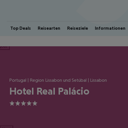
Top Deals
Reisearten
Reiseziele
Informationen
ious
Portugal | Region Lissabon und Setúbal | Lissabon
Hotel Real Palácio
5