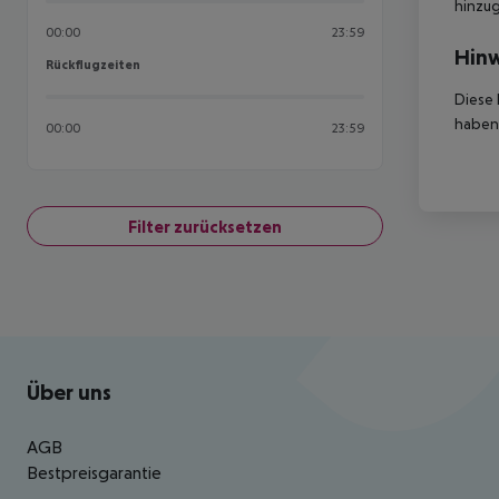
hinzu
00:00
23:59
Hinw
Rückflugzeiten
Rückflugzeiten
Diese 
haben,
00:00
23:59
Filter zurücksetzen
Footer
Footer navigation
Über uns
AGB
Bestpreisgarantie