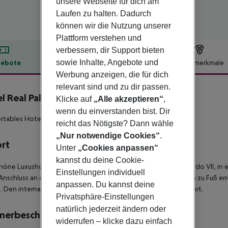
unsere Webseite für dich am
Laufen zu halten. Dadurch
können wir die Nutzung unserer
Plattform verstehen und
verbessern, dir Support bieten
sowie Inhalte, Angebote und
ebote
Hotelbeschreibung
Hotelmerkmale
Werbung anzeigen, die für dich
lbeschreibung
relevant sind und zu dir passen.
l Real Palácio
Klicke auf
„Alle akzeptieren“
,
5
wenn du einverstanden bist. Dir
tables Hotel in einem Palast aus dem 17.Jahrhundet
reicht das Nötigste? Dann wähle
„Nur notwendige Cookies“
.
ort
Unter
„Cookies anpassen“
kannst du deine Cookie-
höne Luxushotel befindet sich in der Nähe von dem Park Eduardo VII, in e
Einstellungen individuell
Anschluss an das öffentliche Verkehrsnetz können Sie bequem zu Fuß erre
anpassen. Du kannst deine
. Den internationalen Flughafen erreichen Sie nach ca. 6 km Fahrt.
Privatsphäre-Einstellungen
natürlich jederzeit ändern oder
merbeschreibung
widerrufen – klicke dazu einfach