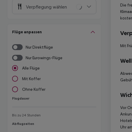
Die fr
Verpflegung wählen
Klimaa
kosten
Flüge anpassen
Ver
Mit Fr
Nur Direktflüge
Nur Eurowings-Flüge
Well
Alle Flüge
Abwec
Mit Koffer
Gebühr
Ohne Koffer
Wich
Flugdauer
Flugdauer
Vor Or
Ankunf
Bis zu 24 Stunden
Hotels
Abflugzeiten
Abflugzeiten
Uhr am