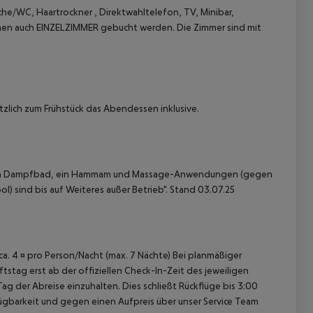
e/WC, Haartrockner , Direktwahltelefon, TV, Minibar,
önnen auch EINZELZIMMER gebucht werden. Die Zimmer sind mit
zlich zum Frühstück das Abendessen inklusive.
 akzeptieren
, ein Dampfbad, ein Hammam und Massage-Anwendungen (gegen
l) sind bis auf Weiteres außer Betrieb".
Stand 03.07.25
 ca. 4 ¤ pro Person/Nacht (max. 7 Nächte) Bei planmäßiger
tag erst ab der offiziellen Check-In-Zeit des jeweiligen
ag der Abreise einzuhalten. Dies schließt Rückflüge bis 3:00
gbarkeit und gegen einen Aufpreis über unser Service Team