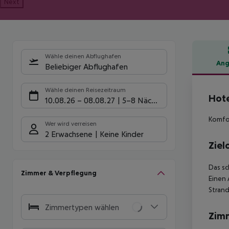
Next
Wähle deinen Abflughafen
Ang
Beliebiger Abflughafen
Hote
Wähle deinen Reisezeitraum
Hote
10.08.26
–
08.08.27
5-8 Nächte
Komfor
Wer wird verreisen
2 Erwachsene
Keine Kinder
Ziel
Das sc
Zimmer & Verpflegung
Einen 
Strand
Zimmertypen wählen
Zim