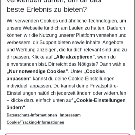
09.08.26
–
07.08.27
5-8 Nächte
beste Erlebnis zu bieten?
Wer wird verreisen
Wir verwenden Cookies und ähnliche Technologien, um
2 Erwachsene
Keine Kinder
unsere Webseite für dich am Laufen zu halten. Dadurch
können wir die Nutzung unserer Plattform verstehen und
Mehr Filter anzeigen
verbessern, dir Support bieten sowie Inhalte, Angebote
und Werbung anzeigen, die für dich relevant sind und zu
dir passen. Klicke auf
„Alle akzeptieren“
, wenn du
einverstanden bist. Dir reicht das Nötigste? Dann wähle
„Nur notwendige Cookies“
. Unter
„Cookies
anpassen“
kannst du deine Cookie-Einstellungen
Footer
Footer navigation
individuell anpassen. Du kannst deine Privatsphäre-
Über uns
Einstellungen natürlich jederzeit ändern oder widerrufen
AGB
– klicke dazu einfach unten auf
„Cookie-Einstellungen
Service & Hilfe
Bestpreisgarantie
ändern“
.
Datenschutz-Informationen
Impressum
Agenturbetreuung
Cookie-Einstellungen ändern
Folge uns
Barrierefreies Reisen
Cookie/Tracking-Informationen
Cookie-Richtlinie
Check-in
Datenschutz