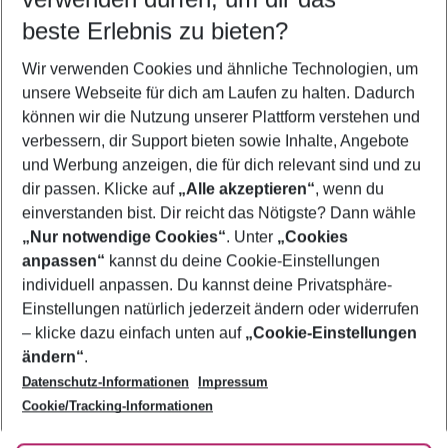
09.08.26
–
07.08.27
5-8 Nächte
beste Erlebnis zu bieten?
Wer wird verreisen
Wir verwenden Cookies und ähnliche Technologien, um
2 Erwachsene
Keine Kinder
unsere Webseite für dich am Laufen zu halten. Dadurch
können wir die Nutzung unserer Plattform verstehen und
Mehr Filter anzeigen
verbessern, dir Support bieten sowie Inhalte, Angebote
und Werbung anzeigen, die für dich relevant sind und zu
dir passen. Klicke auf
„Alle akzeptieren“
, wenn du
einverstanden bist. Dir reicht das Nötigste? Dann wähle
„Nur notwendige Cookies“
. Unter
„Cookies
anpassen“
kannst du deine Cookie-Einstellungen
Footer
Footer navigation
individuell anpassen. Du kannst deine Privatsphäre-
Über uns
Einstellungen natürlich jederzeit ändern oder widerrufen
AGB
– klicke dazu einfach unten auf
„Cookie-Einstellungen
Service & Hilfe
Bestpreisgarantie
ändern“
.
Datenschutz-Informationen
Impressum
Agenturbetreuung
Cookie-Einstellungen ändern
Folge uns
Barrierefreies Reisen
Cookie/Tracking-Informationen
Cookie-Richtlinie
Check-in
Datenschutz