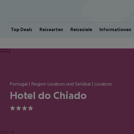
Top Deals
Reisearten
Reiseziele
Informationen
ious
Portugal | Region Lissabon und Setúbal | Lissabon
Hotel do Chiado
4