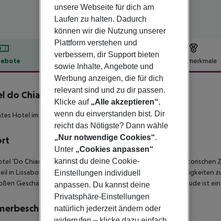
unsere Webseite für dich am
Laufen zu halten. Dadurch
können wir die Nutzung unserer
Plattform verstehen und
verbessern, dir Support bieten
ebote
Hotelbeschreibung
Hotelmerkmale
sowie Inhalte, Angebote und
lbeschreibung
Werbung anzeigen, die für dich
relevant sind und zu dir passen.
l do Chiado
Klicke auf
„Alle akzeptieren“
,
4
wenn du einverstanden bist. Dir
tes Hotel im historischen Zentrum Lissabons!
reicht das Nötigste? Dann wähle
„Nur notwendige Cookies“
.
ort
Unter
„Cookies anpassen“
kannst du deine Cookie-
tel 'Do Chiado' befindet sich im Chiado, in der Baixa, dem historischen
eil in Lissabon gilt. Von hier aus erreichen Sie viele Sehenswürdigkeiten
Einstellungen individuell
oßen Geschäftshäuser des Chiado und direkt unter dem Gebäude ist ein
anpassen. Du kannst deine
Privatsphäre-Einstellungen
merbeschreibung
natürlich jederzeit ändern oder
widerrufen – klicke dazu einfach