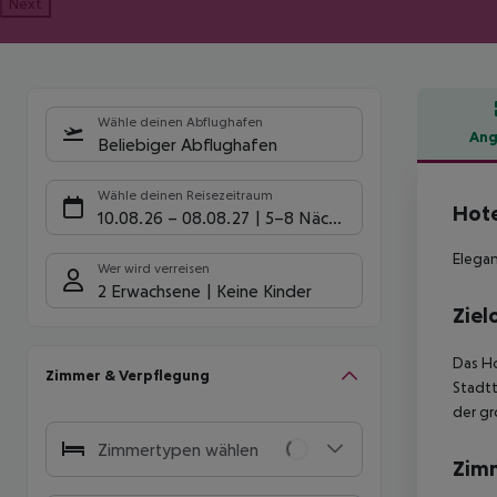
Next
Wähle deinen Abflughafen
Ang
Beliebiger Abflughafen
Hote
Wähle deinen Reisezeitraum
Hote
10.08.26
–
08.08.27
5-8 Nächte
Elegan
Wer wird verreisen
2 Erwachsene
Keine Kinder
Ziel
Das Ho
Zimmer & Verpflegung
Stadtt
der gr
Zimmertypen wählen
Zim