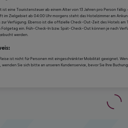
t ist eine Touristensteuer ab einem Alter von 13 Jahren pro Person fällig:
t im Zielgebiet ab 04:00 Uhr morgens steht das Hotelzimmer am Ankunfts
 zur Verfügung. Ebenso ist die offizielle Check-Out-Zeit des Hotels am T
 Folgetag ein. Früh-Check-In bzw. Spät-Check-Out können je nach Verfü
gebucht werden.
eis:
Reise ist nicht für Personen mit eingeschränkter Mobilität geeignet. We
 wenden Sie sich bitte an unseren Kundenservice, bevor Sie Ihre Buchung