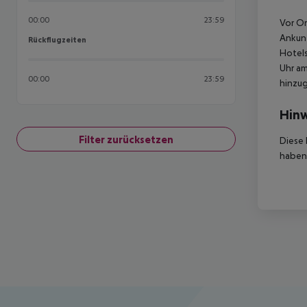
00:00
23:59
Vor Or
Ankunf
Rückflugzeiten
Rückflugzeiten
Hotels
Uhr am
00:00
23:59
hinzu
Hinw
Filter zurücksetzen
Diese 
haben,
Footer