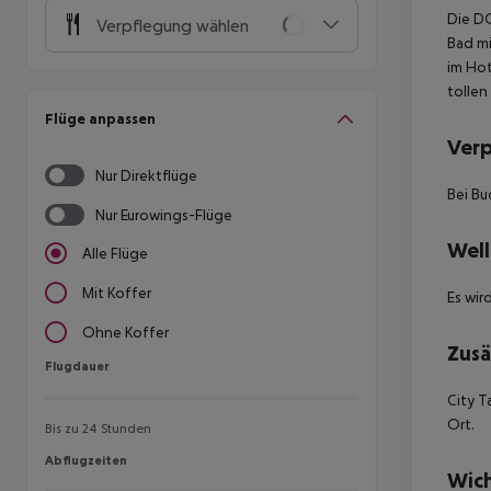
Die DO
Verpflegung wählen
Bad m
im Hot
tollen
Flüge anpassen
Ver
Nur Direktflüge
Bei Bu
Nur Eurowings-Flüge
Well
Alle Flüge
Mit Koffer
Es wi
Ohne Koffer
Zusä
Flugdauer
Flugdauer
City T
Ort.
Bis zu 24 Stunden
Abflugzeiten
Abflugzeiten
Wich