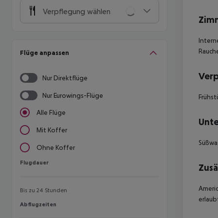
Verpflegung wählen
Zim
Intern
Rauche
Flüge anpassen
Ver
Nur Direktflüge
Nur Eurowings-Flüge
Frühst
Alle Flüge
Unte
Mit Koffer
Süßwa
Ohne Koffer
Flugdauer
Flugdauer
Zusä
Americ
Bis zu 24 Stunden
erlaub
Abflugzeiten
Abflugzeiten