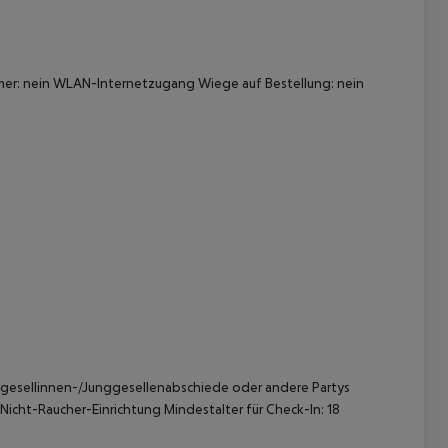
immer: nein WLAN-Internetzugang Wiege auf Bestellung: nein
 akzeptieren
nggesellinnen-/Junggesellenabschiede oder andere Partys
icht-Raucher-Einrichtung Mindestalter für Check-In: 18