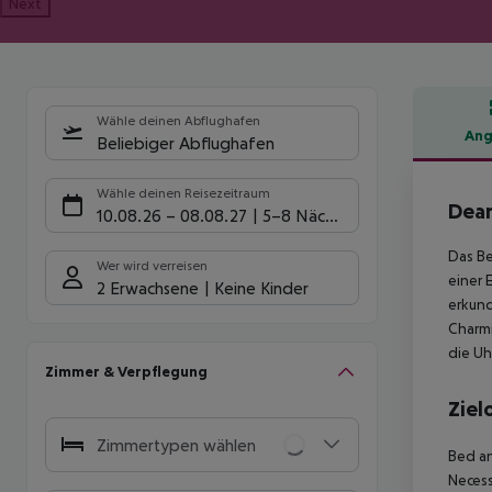
Next
Wähle deinen Abflughafen
Ang
Beliebiger Abflughafen
Hote
Wähle deinen Reisezeitraum
Dear
10.08.26
–
08.08.27
5-8 Nächte
Das Be
Wer wird verreisen
einer
2 Erwachsene
Keine Kinder
erkund
Charmi
die Uh
Zimmer & Verpflegung
Ziel
Zimmertypen wählen
Bed an
Necess