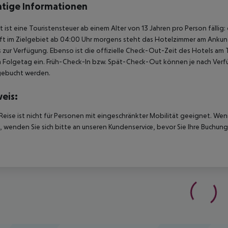
tige Informationen
t ist eine Touristensteuer ab einem Alter von 13 Jahren pro Person fällig:
t im Zielgebiet ab 04:00 Uhr morgens steht das Hotelzimmer am Ankunfts
 zur Verfügung. Ebenso ist die offizielle Check-Out-Zeit des Hotels am T
 Folgetag ein. Früh-Check-In bzw. Spät-Check-Out können je nach Verfü
gebucht werden.
eis:
Reise ist nicht für Personen mit eingeschränkter Mobilität geeignet. We
 wenden Sie sich bitte an unseren Kundenservice, bevor Sie Ihre Buchung