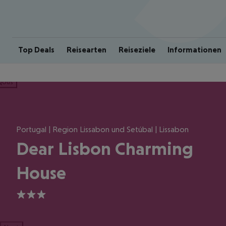
Top Deals
Reisearten
Reiseziele
Informationen
ious
Portugal | Region Lissabon und Setúbal | Lissabon
Dear Lisbon Charming
House
3