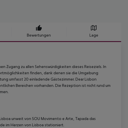
Bewertungen
Lage
n Zugang zu allen Sehenswürdigkeiten dieses Reiseziels. In
ortmöglichkeiten finden, dank denen sie die Umgebung
htung umfasst 20 einladende Gästezimmer. Dear Lisbon
entlichen Bereichen vorhanden. Die Rezeption ist nicht rund um
mmen.
 Lisboa unweit von SOU Movimento e Arte, Tapada das
de im Herzen von Lisboa stationiert.