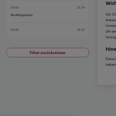
Wich
00:00
23:59
Vor Or
Rückflugzeiten
Rückflugzeiten
Ankunf
Hotels
00:00
23:59
Uhr am
hinzu
Hinw
Filter zurücksetzen
Diese 
haben,