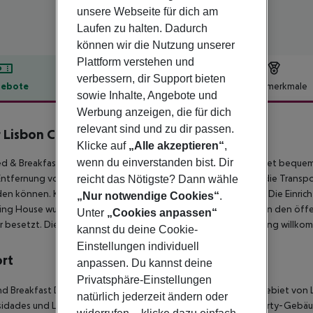
unsere Webseite für dich am
Laufen zu halten. Dadurch
können wir die Nutzung unserer
Plattform verstehen und
verbessern, dir Support bieten
ebote
Hotelbeschreibung
Hotelmerkmale
sowie Inhalte, Angebote und
lbeschreibung
Werbung anzeigen, die für dich
relevant sind und zu dir passen.
 Lisbon Charming House
Klicke auf
„Alle akzeptieren“
,
3
wenn du einverstanden bist. Dir
d & Breakfast liegt 3 km vom Stadtzentrum entfernt und bietet bequeme
 Entfernung von 300 m können die Besucher Anbindungen an die Transp
reicht das Nötigste? Dann wähle
en können. Kunden können den Flughafen in 12 km erreichen. Die Einric
„Nur notwendige Cookies“
.
ng House wurde 2016 renoviert. Ein Wi-Fi-Internetzugang ist in den öff
Unter
„Cookies anpassen“
r besetzt. Die Kunden sind in der umweltfreundlichen Einrichtung willko
kannst du deine Cookie-
Einstellungen individuell
ort
anpassen. Du kannst deine
Privatsphäre-Einstellungen
d Breakfast Dear Lisbon - Charming House ist im lebhaften Gebiet von
natürlich jederzeit ändern oder
idades und Lapa Quarter gelegen. Das Hotel ist in einem Liberty-Gebäu