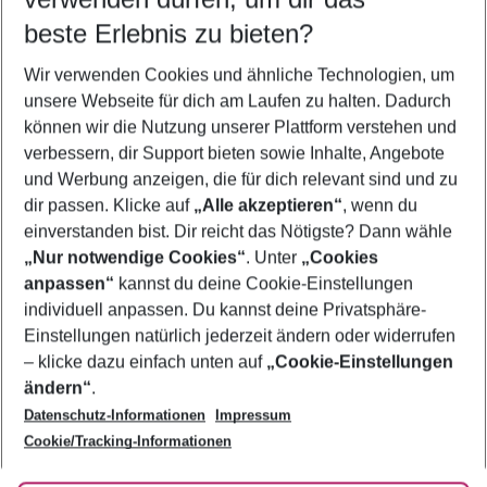
11.08.26
–
09.08.27
5-8 Nächte
beste Erlebnis zu bieten?
Wer wird verreisen
Wir verwenden Cookies und ähnliche Technologien, um
2 Erwachsene
Keine Kinder
unsere Webseite für dich am Laufen zu halten. Dadurch
können wir die Nutzung unserer Plattform verstehen und
Mehr Filter anzeigen
verbessern, dir Support bieten sowie Inhalte, Angebote
und Werbung anzeigen, die für dich relevant sind und zu
dir passen. Klicke auf
„Alle akzeptieren“
, wenn du
einverstanden bist. Dir reicht das Nötigste? Dann wähle
„Nur notwendige Cookies“
. Unter
„Cookies
anpassen“
kannst du deine Cookie-Einstellungen
Footer
Footer navigation
individuell anpassen. Du kannst deine Privatsphäre-
Über uns
Einstellungen natürlich jederzeit ändern oder widerrufen
AGB
– klicke dazu einfach unten auf
„Cookie-Einstellungen
Service & Hilfe
Bestpreisgarantie
ändern“
.
Datenschutz-Informationen
Impressum
Agenturbetreuung
Cookie-Einstellungen ändern
Folge uns
Barrierefreies Reisen
Cookie/Tracking-Informationen
Cookie-Richtlinie
Check-in
Datenschutz