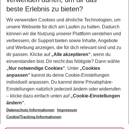
11.08.26
–
09.08.27
5-8 Nächte
beste Erlebnis zu bieten?
Wer wird verreisen
Wir verwenden Cookies und ähnliche Technologien, um
2 Erwachsene
Keine Kinder
unsere Webseite für dich am Laufen zu halten. Dadurch
können wir die Nutzung unserer Plattform verstehen und
Mehr Filter anzeigen
verbessern, dir Support bieten sowie Inhalte, Angebote
und Werbung anzeigen, die für dich relevant sind und zu
dir passen. Klicke auf
„Alle akzeptieren“
, wenn du
einverstanden bist. Dir reicht das Nötigste? Dann wähle
„Nur notwendige Cookies“
. Unter
„Cookies
anpassen“
kannst du deine Cookie-Einstellungen
Footer
Footer navigation
individuell anpassen. Du kannst deine Privatsphäre-
Über uns
Einstellungen natürlich jederzeit ändern oder widerrufen
AGB
– klicke dazu einfach unten auf
„Cookie-Einstellungen
Service & Hilfe
Bestpreisgarantie
ändern“
.
Datenschutz-Informationen
Impressum
Agenturbetreuung
Cookie-Einstellungen ändern
Folge uns
Barrierefreies Reisen
Cookie/Tracking-Informationen
Cookie-Richtlinie
Check-in
Datenschutz