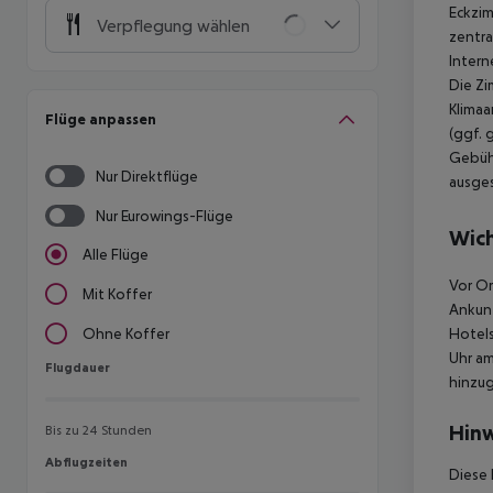
Eckzim
Verpflegung wählen
zentra
Intern
Die Zi
Klimaa
Flüge anpassen
(ggf. 
Gebühr
Nur Direktflüge
ausges
Nur Eurowings-Flüge
Wich
Alle Flüge
Vor Or
Mit Koffer
Ankunf
Hotels
Ohne Koffer
Uhr am
Flugdauer
Flugdauer
hinzu
Hinw
Bis zu 24 Stunden
Abflugzeiten
Abflugzeiten
Diese 