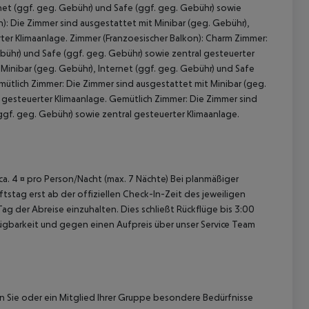
net (ggf. geg. Gebühr) und Safe (ggf. geg. Gebühr) sowie
n): Die Zimmer sind ausgestattet mit Minibar (geg. Gebühr),
rter Klimaanlage. Zimmer (Franzoesischer Balkon): Charm Zimmer:
bühr) und Safe (ggf. geg. Gebühr) sowie zentral gesteuerter
Minibar (geg. Gebühr), Internet (ggf. geg. Gebühr) und Safe
mütlich Zimmer: Die Zimmer sind ausgestattet mit Minibar (geg.
l gesteuerter Klimaanlage. Gemütlich Zimmer: Die Zimmer sind
ggf. geg. Gebühr) sowie zentral gesteuerter Klimaanlage.
 akzeptieren
 ca. 4 ¤ pro Person/Nacht (max. 7 Nächte) Bei planmäßiger
tag erst ab der offiziellen Check-In-Zeit des jeweiligen
ag der Abreise einzuhalten. Dies schließt Rückflüge bis 3:00
gbarkeit und gegen einen Aufpreis über unser Service Team
nn Sie oder ein Mitglied Ihrer Gruppe besondere Bedürfnisse