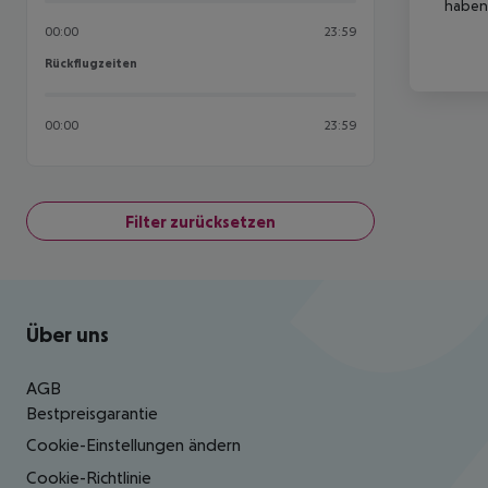
haben,
00:00
23:59
Rückflugzeiten
Rückflugzeiten
00:00
23:59
Filter zurücksetzen
Footer
Footer navigation
Über uns
AGB
Bestpreisgarantie
Cookie-Einstellungen ändern
Cookie-Richtlinie