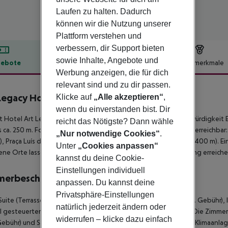
Laufen zu halten. Dadurch
können wir die Nutzung unserer
Plattform verstehen und
verbessern, dir Support bieten
sowie Inhalte, Angebote und
ebote
Hotelbeschreibung
Hotelmerkmale
Werbung anzeigen, die für dich
lbeschreibung
relevant sind und zu dir passen.
Legacy Hotel
Klicke auf
„Alle akzeptieren“
,
5
wenn du einverstanden bist. Dir
t Hotel Art Legacy Hotel liegt nur rund 150 m von der Sehenswürdigkeit 
reicht das Nötigste? Dann wähle
s ca. 250 m. Folgende Sehenswürdigkeiten sind vom Hotel aus erreichbar: E
„Nur notwendige Cookies“
.
, Praça Luís de Camões (ca. 400 m) und Praça do Comércio (ca. 400 m). Ei
Unter
„Cookies anpassen“
ne Orte lassen sich über den Bahnhof in rund 250 m Entfernung erreichen. 
kannst du deine Cookie-
Einstellungen individuell
merbeschreibung
anpassen. Du kannst deine
Privatsphäre-Einstellungen
Suite (Terrasse): Die Zimmer sind ausgestattet mit Minibar (geg. Gebühr),
natürlich jederzeit ändern oder
l gesteuerter Klimaanlage. JuniorSuite (Terrasse): Master Suite: Die Zimme
widerrufen – klicke dazu einfach
ebühr) und Safe (ggf. geg. Gebühr) sowie zentral gesteuerter Klimaanlage.