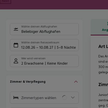
Next
Wähle deinen Abflughafen
Ang
Beliebiger Abflughafen
Hote
Wähle deinen Reisezeitraum
Art 
12.08.26
–
10.08.27
5-8 Nächte
Das Ar
Wer wird verreisen
sind e
2 Erwachsene
Keine Kinder
300 m)
gelege
Zimmer & Verpflegung
Zim
Junior
Zimmertypen wählen
zentra
geg. G