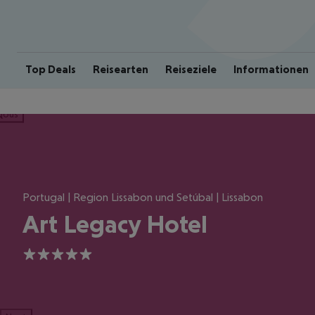
Top Deals
Reisearten
Reiseziele
Informationen
ious
Portugal | Region Lissabon und Setúbal | Lissabon
Art Legacy Hotel
5