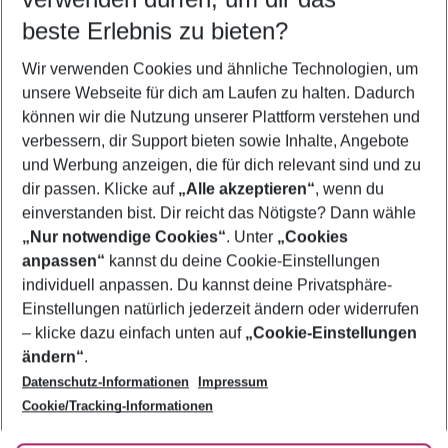
11.08.26
–
09.08.27
5-8 Nächte
beste Erlebnis zu bieten?
Wer wird verreisen
Wir verwenden Cookies und ähnliche Technologien, um
2 Erwachsene
Keine Kinder
unsere Webseite für dich am Laufen zu halten. Dadurch
können wir die Nutzung unserer Plattform verstehen und
Mehr Filter anzeigen
verbessern, dir Support bieten sowie Inhalte, Angebote
und Werbung anzeigen, die für dich relevant sind und zu
dir passen. Klicke auf
„Alle akzeptieren“
, wenn du
einverstanden bist. Dir reicht das Nötigste? Dann wähle
„Nur notwendige Cookies“
. Unter
„Cookies
anpassen“
kannst du deine Cookie-Einstellungen
Footer
Footer navigation
individuell anpassen. Du kannst deine Privatsphäre-
Über uns
Einstellungen natürlich jederzeit ändern oder widerrufen
AGB
– klicke dazu einfach unten auf
„Cookie-Einstellungen
Service & Hilfe
Bestpreisgarantie
ändern“
.
Datenschutz-Informationen
Impressum
Agenturbetreuung
Cookie-Einstellungen ändern
Folge uns
Barrierefreies Reisen
Cookie/Tracking-Informationen
Cookie-Richtlinie
Check-in
Datenschutz