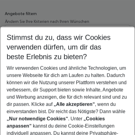
Angebote filtern
Ändern Sie Ihre Kriterien nach Ihren Wünschen
Wähle deinen Abflughafen
Beliebiger Abflughafen
Stimmst du zu, dass wir Cookies
verwenden dürfen, um dir das
Wähle deinen Reisezeitraum
09.08.26
–
07.08.27
5-8 Nächte
beste Erlebnis zu bieten?
Wer wird verreisen
Wir verwenden Cookies und ähnliche Technologien, um
2 Erwachsene
Keine Kinder
unsere Webseite für dich am Laufen zu halten. Dadurch
können wir die Nutzung unserer Plattform verstehen und
Mehr Filter anzeigen
verbessern, dir Support bieten sowie Inhalte, Angebote
und Werbung anzeigen, die für dich relevant sind und zu
dir passen. Klicke auf
„Alle akzeptieren“
, wenn du
einverstanden bist. Dir reicht das Nötigste? Dann wähle
„Nur notwendige Cookies“
. Unter
„Cookies
anpassen“
kannst du deine Cookie-Einstellungen
Footer
Footer navigation
individuell anpassen. Du kannst deine Privatsphäre-