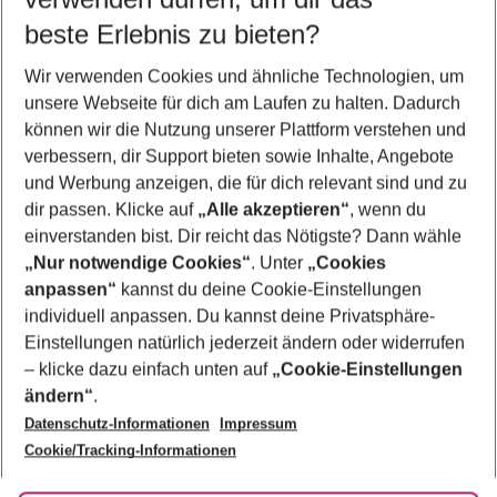
09.08.26
–
07.08.27
5-8 Nächte
beste Erlebnis zu bieten?
Wer wird verreisen
Wir verwenden Cookies und ähnliche Technologien, um
2 Erwachsene
Keine Kinder
unsere Webseite für dich am Laufen zu halten. Dadurch
können wir die Nutzung unserer Plattform verstehen und
Mehr Filter anzeigen
verbessern, dir Support bieten sowie Inhalte, Angebote
und Werbung anzeigen, die für dich relevant sind und zu
dir passen. Klicke auf
„Alle akzeptieren“
, wenn du
einverstanden bist. Dir reicht das Nötigste? Dann wähle
„Nur notwendige Cookies“
. Unter
„Cookies
anpassen“
kannst du deine Cookie-Einstellungen
Footer
Footer navigation
individuell anpassen. Du kannst deine Privatsphäre-
Über uns
Einstellungen natürlich jederzeit ändern oder widerrufen
AGB
– klicke dazu einfach unten auf
„Cookie-Einstellungen
Service & Hilfe
Bestpreisgarantie
ändern“
.
Datenschutz-Informationen
Impressum
Agenturbetreuung
Cookie-Einstellungen ändern
Folge uns
Barrierefreies Reisen
Cookie/Tracking-Informationen
Cookie-Richtlinie
Check-in
Datenschutz