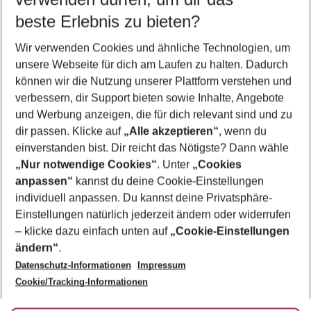
11.08.26
–
09.08.27
5-8 Nächte
beste Erlebnis zu bieten?
Wer wird verreisen
Wir verwenden Cookies und ähnliche Technologien, um
2 Erwachsene
Keine Kinder
unsere Webseite für dich am Laufen zu halten. Dadurch
können wir die Nutzung unserer Plattform verstehen und
Mehr Filter anzeigen
verbessern, dir Support bieten sowie Inhalte, Angebote
und Werbung anzeigen, die für dich relevant sind und zu
dir passen. Klicke auf
„Alle akzeptieren“
, wenn du
einverstanden bist. Dir reicht das Nötigste? Dann wähle
„Nur notwendige Cookies“
. Unter
„Cookies
anpassen“
kannst du deine Cookie-Einstellungen
Footer
Footer navigation
individuell anpassen. Du kannst deine Privatsphäre-
Über uns
Einstellungen natürlich jederzeit ändern oder widerrufen
AGB
– klicke dazu einfach unten auf
„Cookie-Einstellungen
Service & Hilfe
Bestpreisgarantie
ändern“
.
Datenschutz-Informationen
Impressum
Agenturbetreuung
Cookie-Einstellungen ändern
Folge uns
Barrierefreies Reisen
Cookie/Tracking-Informationen
Cookie-Richtlinie
Check-in
Datenschutz