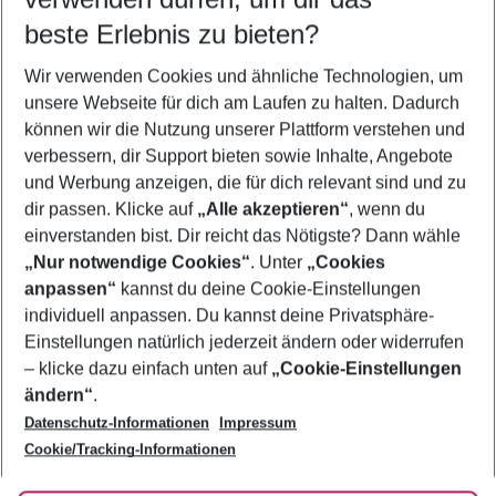
09.08.26
–
07.08.27
5-8 Nächte
beste Erlebnis zu bieten?
Wer wird verreisen
Wir verwenden Cookies und ähnliche Technologien, um
2 Erwachsene
Keine Kinder
unsere Webseite für dich am Laufen zu halten. Dadurch
können wir die Nutzung unserer Plattform verstehen und
Mehr Filter anzeigen
verbessern, dir Support bieten sowie Inhalte, Angebote
und Werbung anzeigen, die für dich relevant sind und zu
dir passen. Klicke auf
„Alle akzeptieren“
, wenn du
einverstanden bist. Dir reicht das Nötigste? Dann wähle
„Nur notwendige Cookies“
. Unter
„Cookies
anpassen“
kannst du deine Cookie-Einstellungen
Footer
Footer navigation
individuell anpassen. Du kannst deine Privatsphäre-
Über uns
Einstellungen natürlich jederzeit ändern oder widerrufen
AGB
– klicke dazu einfach unten auf
„Cookie-Einstellungen
Service & Hilfe
Bestpreisgarantie
ändern“
.
Datenschutz-Informationen
Impressum
Agenturbetreuung
Cookie-Einstellungen ändern
Folge uns
Barrierefreies Reisen
Cookie/Tracking-Informationen
Cookie-Richtlinie
Check-in
Datenschutz