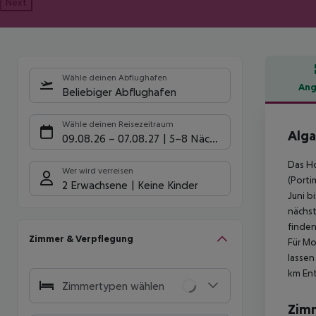
Next
Wähle deinen Abflughafen
Ang
Beliebiger Abflughafen
Hote
Wähle deinen Reisezeitraum
Alga
09.08.26
–
07.08.27
5-8 Nächte
Das Ho
Wer wird verreisen
(Porti
2 Erwachsene
Keine Kinder
Juni b
nächst
finden
Zimmer & Verpflegung
Für Mo
lassen
km Ent
Zimmertypen wählen
Zim