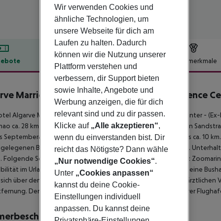
Wir verwenden Cookies und
ähnliche Technologien, um
unsere Webseite für dich am
Laufen zu halten. Dadurch
können wir die Nutzung unserer
ebote
Hotelbeschreibung
Hotelmerkmale
Plattform verstehen und
lbeschreibung
verbessern, dir Support bieten
sowie Inhalte, Angebote und
rve Marriott Salgados Golf Resort & Conference C
Werbung anzeigen, die für dich
relevant sind und zu dir passen.
tel Algarve Marriott Salgados Golf Resort and Conference Center - (Ex-N
Klicke auf
„Alle akzeptieren“
,
mao ca. 28 km, Amacao De Pera ca. 6 km). Der nächste Strand, ein Sandstr
is Septemberalle 15 Minuten). Zum touristischen Zentrum sind es ca. 10 km
wenn du einverstanden bist. Dir
gelegenen Bars und Restaurants erreichen Sie nach rund 10 km. Unterhal
reicht das Nötigste? Dann wähle
. Folgende Sehenswürdigkeiten sind vom Hotel aus erreichbar: Zoomarine (c
„Nur notwendige Cookies“
.
bilität im Urlaub sorgen neben einem Mietwagen-Verleih auch eine Bushal
Unter
„Cookies anpassen“
 sich über den Bahnhof in rund 5 km Entfernung erreichen. Zur ärztlichen 
kannst du deine Cookie-
fernung. Der Flughafen (FAO) ist ca. 50 km entfernt. Ein weiterer Flughaf
Einstellungen individuell
anpassen. Du kannst deine
merbeschreibung
Privatsphäre-Einstellungen