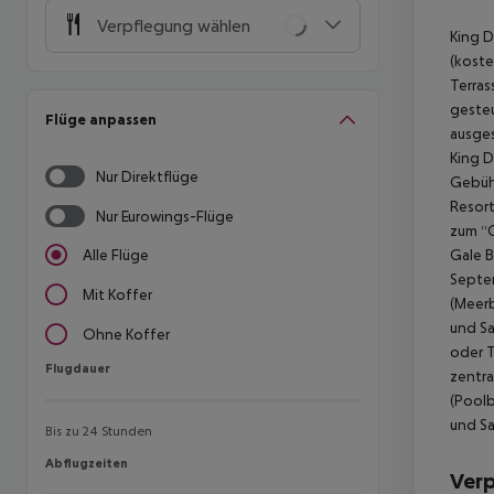
Verpflegung wählen
King D
(koste
Terras
gesteu
Flüge anpassen
ausges
King D
Nur Direktflüge
Gebühr
Resort
Nur Eurowings-Flüge
zum “G
Gale B
Alle Flüge
Septem
Mit Koffer
(Meerb
und Sa
Ohne Koffer
oder T
Flugdauer
Flugdauer
zentra
(Poolb
und Sa
Bis zu 24 Stunden
Abflugzeiten
Abflugzeiten
Ver