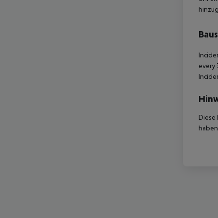
hinzu
Baus
Incide
every 
Incide
Hinw
Diese 
haben,