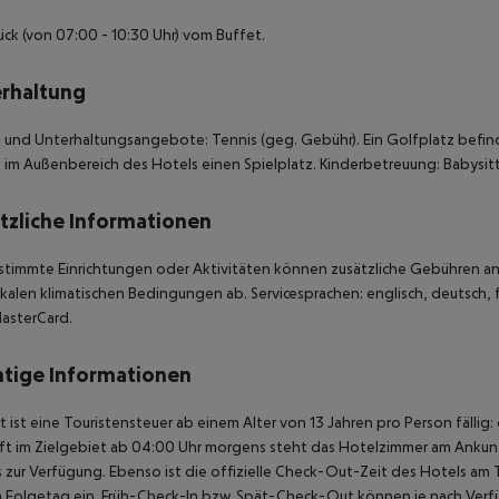
ück (von 07:00 - 10:30 Uhr) vom Buffet.
rhaltung
 und Unterhaltungsangebote: Tennis (geg. Gebühr). Ein Golfplatz befinde
 im Außenbereich des Hotels einen Spielplatz. Kinderbetreuung: Babysit
tzliche Informationen
stimmte Einrichtungen oder Aktivitäten können zusätzliche Gebühren anf
kalen klimatischen Bedingungen ab. Servicesprachen: englisch, deutsch, f
asterCard.
tige Informationen
t ist eine Touristensteuer ab einem Alter von 13 Jahren pro Person fällig:
t im Zielgebiet ab 04:00 Uhr morgens steht das Hotelzimmer am Ankunfts
 zur Verfügung. Ebenso ist die offizielle Check-Out-Zeit des Hotels am T
 Folgetag ein. Früh-Check-In bzw. Spät-Check-Out können je nach Verfü