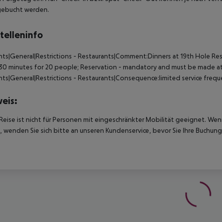
gebucht werden.
telleninfo
nts|General|Restrictions - Restaurants|Comment:Dinners at 19th Hole Res
30 minutes for 20 people; Reservation - mandatory and must be made at
nts|General|Restrictions - Restaurants|Consequence:limited service freq
eis:
Reise ist nicht für Personen mit eingeschränkter Mobilität geeignet. We
 wenden Sie sich bitte an unseren Kundenservice, bevor Sie Ihre Buchung