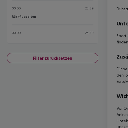
00:00
23:59
Frühst
Rückflugzeiten
Rückflugzeiten
Unte
00:00
23:59
Sport-
finden
Zusä
Filter zurücksetzen
Für be
den lo
Euro/M
Wich
Vor Or
Ankunf
Hotels
Uhr am