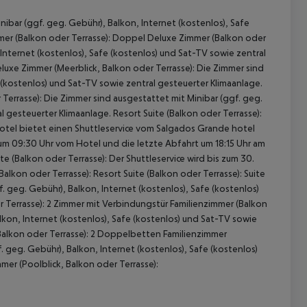
ibar (ggf. geg. Gebühr), Balkon, Internet (kostenlos), Safe
mmer (Balkon oder Terrasse): Doppel Deluxe Zimmer (Balkon oder
 Internet (kostenlos), Safe (kostenlos) und Sat-TV sowie zentral
luxe Zimmer (Meerblick, Balkon oder Terrasse): Die Zimmer sind
e (kostenlos) und Sat-TV sowie zentral gesteuerter Klimaanlage.
 Terrasse): Die Zimmer sind ausgestattet mit Minibar (ggf. geg.
l gesteuerter Klimaanlage. Resort Suite (Balkon oder Terrasse):
s Hotel bietet einen Shuttleservice vom Salgados Grande hotel
t um 09:30 Uhr vom Hotel und die letzte Abfahrt um 18:15 Uhr am
e (Balkon oder Terrasse): Der Shuttleservice wird bis zum 30.
 akzeptieren
lkon oder Terrasse): Resort Suite (Balkon oder Terrasse): Suite
. geg. Gebühr), Balkon, Internet (kostenlos), Safe (kostenlos)
r Terrasse): 2 Zimmer mit Verbindungstür Familienzimmer (Balkon
lkon, Internet (kostenlos), Safe (kostenlos) und Sat-TV sowie
(Balkon oder Terrasse): 2 Doppelbetten Familienzimmer
. geg. Gebühr), Balkon, Internet (kostenlos), Safe (kostenlos)
er (Poolblick, Balkon oder Terrasse):