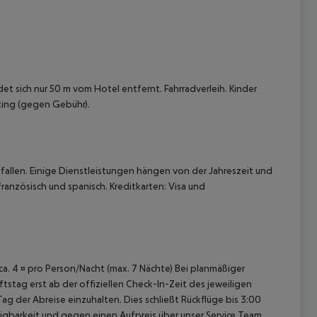
t sich nur 50 m vom Hotel entfernt. Fahrradverleih. Kinder
ting (gegen Gebühr).
allen. Einige Dienstleistungen hängen von der Jahreszeit und
ranzösisch und spanisch. Kreditkarten: Visa und
 ca. 4 ¤ pro Person/Nacht (max. 7 Nächte) Bei planmäßiger
tag erst ab der offiziellen Check-In-Zeit des jeweiligen
ag der Abreise einzuhalten. Dies schließt Rückflüge bis 3:00
gbarkeit und gegen einen Aufpreis über unser Service Team