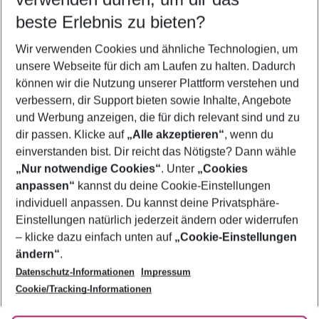
12.08.26
–
10.08.27
5-8 Nächte
beste Erlebnis zu bieten?
Wer wird verreisen
Wir verwenden Cookies und ähnliche Technologien, um
2 Erwachsene
Keine Kinder
unsere Webseite für dich am Laufen zu halten. Dadurch
können wir die Nutzung unserer Plattform verstehen und
Mehr Filter anzeigen
verbessern, dir Support bieten sowie Inhalte, Angebote
und Werbung anzeigen, die für dich relevant sind und zu
dir passen. Klicke auf
„Alle akzeptieren“
, wenn du
einverstanden bist. Dir reicht das Nötigste? Dann wähle
„Nur notwendige Cookies“
. Unter
„Cookies
anpassen“
kannst du deine Cookie-Einstellungen
Footer
Footer navigation
individuell anpassen. Du kannst deine Privatsphäre-
Über uns
Einstellungen natürlich jederzeit ändern oder widerrufen
AGB
– klicke dazu einfach unten auf
„Cookie-Einstellungen
Service & Hilfe
Bestpreisgarantie
ändern“
.
Datenschutz-Informationen
Impressum
Agenturbetreuung
Cookie-Einstellungen ändern
Folge uns
Barrierefreies Reisen
Cookie/Tracking-Informationen
Cookie-Richtlinie
Check-in
Datenschutz