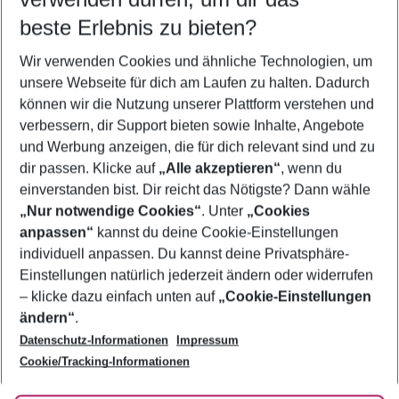
11.08.26
–
09.08.27
5-8 Nächte
beste Erlebnis zu bieten?
Wer wird verreisen
Wir verwenden Cookies und ähnliche Technologien, um
2 Erwachsene
Keine Kinder
unsere Webseite für dich am Laufen zu halten. Dadurch
können wir die Nutzung unserer Plattform verstehen und
Mehr Filter anzeigen
verbessern, dir Support bieten sowie Inhalte, Angebote
und Werbung anzeigen, die für dich relevant sind und zu
dir passen. Klicke auf
„Alle akzeptieren“
, wenn du
einverstanden bist. Dir reicht das Nötigste? Dann wähle
„Nur notwendige Cookies“
. Unter
„Cookies
anpassen“
kannst du deine Cookie-Einstellungen
Footer
Footer navigation
individuell anpassen. Du kannst deine Privatsphäre-
Über uns
Einstellungen natürlich jederzeit ändern oder widerrufen
AGB
– klicke dazu einfach unten auf
„Cookie-Einstellungen
Service & Hilfe
Bestpreisgarantie
ändern“
.
Datenschutz-Informationen
Impressum
Agenturbetreuung
Cookie-Einstellungen ändern
Folge uns
Barrierefreies Reisen
Cookie/Tracking-Informationen
Cookie-Richtlinie
Check-in
Datenschutz