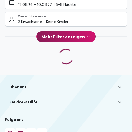
12.08.26
–
10.08.27
5-8 Nächte
Wer wird verreisen
2 Erwachsene
Keine Kinder
Mehr Filter anzeigen
Footer
Footer navigation
Über uns
AGB
Service & Hilfe
Bestpreisgarantie
Agenturbetreuung
Cookie-Einstellungen ändern
Folge uns
Barrierefreies Reisen
Cookie-Richtlinie
Check-in
Datenschutz