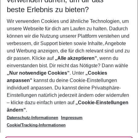
08.08.26
–
06.08.27
5-8 Nächte
beste Erlebnis zu bieten?
Wer wird verreisen
Wir verwenden Cookies und ähnliche Technologien, um
2 Erwachsene
Keine Kinder
unsere Webseite für dich am Laufen zu halten. Dadurch
können wir die Nutzung unserer Plattform verstehen und
Mehr Filter anzeigen
verbessern, dir Support bieten sowie Inhalte, Angebote
und Werbung anzeigen, die für dich relevant sind und zu
dir passen. Klicke auf
„Alle akzeptieren“
, wenn du
einverstanden bist. Dir reicht das Nötigste? Dann wähle
„Nur notwendige Cookies“
. Unter
„Cookies
anpassen“
kannst du deine Cookie-Einstellungen
Footer
Footer navigation
individuell anpassen. Du kannst deine Privatsphäre-
Über uns
Einstellungen natürlich jederzeit ändern oder widerrufen
AGB
– klicke dazu einfach unten auf
„Cookie-Einstellungen
Service & Hilfe
Bestpreisgarantie
ändern“
.
Datenschutz-Informationen
Impressum
Agenturbetreuung
Cookie-Einstellungen ändern
Folge uns
Barrierefreies Reisen
Cookie/Tracking-Informationen
Cookie-Richtlinie
Check-in
Datenschutz