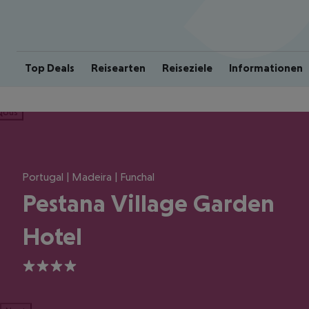
Top Deals
Reisearten
Reiseziele
Informationen
ious
Portugal | Madeira | Funchal
Pestana Village Garden
Hotel
4