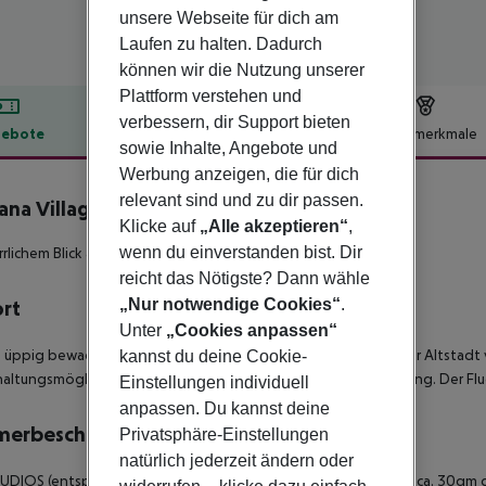
unsere Webseite für dich am
Laufen zu halten. Dadurch
können wir die Nutzung unserer
Plattform verstehen und
verbessern, dir Support bieten
ebote
Hotelbeschreibung
Hotelmerkmale
sowie Inhalte, Angebote und
lbeschreibung
Werbung anzeigen, die für dich
relevant sind und zu dir passen.
ana Village Garden Hotel
Klicke auf
„Alle akzeptieren“
,
4
wenn du einverstanden bist. Dir
rrlichem Blick auf die Berge, den Garten und den Pool.
reicht das Nötigste? Dann wähle
„Nur notwendige Cookies“
.
ort
Unter
„Cookies anpassen“
e üppig bewachsene, subtropische Parkanlage eingebettet.
Zur Altstadt 
kannst du deine Cookie-
altungsmöglichkeiten befinden sich in unmittelbarer Umgebung. Der Flug
Einstellungen individuell
anpassen. Du kannst deine
merbeschreibung
Privatsphäre-Einstellungen
natürlich jederzeit ändern oder
UDIOS (entsprechen im Hotel: STUDIO CLASSIC VILLAGE) sind ca. 30qm g