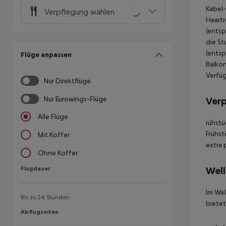
Kabel-
Verpflegung wählen
Haartr
(entsp
die St
(entsp
Flüge anpassen
Balkon
Verfü
Nur Direktflüge
Nur Eurowings-Flüge
Ver
Alle Flüge
rühstü
Frühst
Mit Koffer
extra p
Ohne Koffer
Flugdauer
Well
Flugdauer
Im We
Bis zu 24 Stunden
bietet
Abflugzeiten
Abflugzeiten