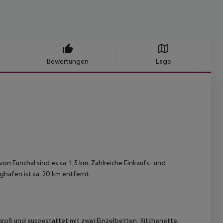
Bewertungen
Lage
von Funchal sind es ca. 1,5 km. Zahlreiche Einkaufs- und
hafen ist ca. 20 km entfernt.
roß und ausgestattet mit zwei Einzelbetten, Kitchenette,