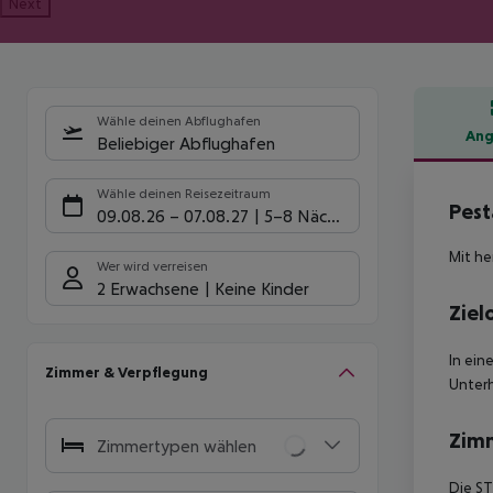
Next
Wähle deinen Abflughafen
Ang
Beliebiger Abflughafen
Hote
Wähle deinen Reisezeitraum
Pest
09.08.26
–
07.08.27
5-8 Nächte
Mit he
Wer wird verreisen
2 Erwachsene
Keine Kinder
Ziel
In ein
Zimmer & Verpflegung
Unterh
Zim
Zimmertypen wählen
Die ST