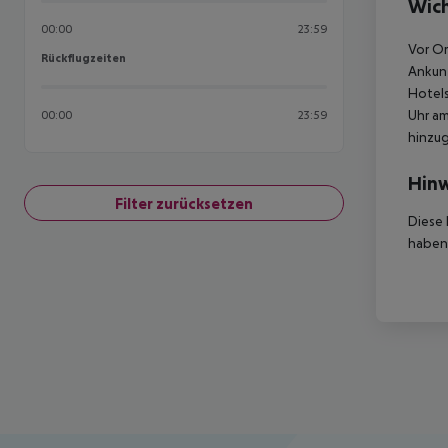
Wich
00:00
23:59
Vor Or
Rückflugzeiten
Rückflugzeiten
Ankunf
Hotels
Uhr am
00:00
23:59
hinzu
Hinw
Filter zurücksetzen
Diese 
haben,