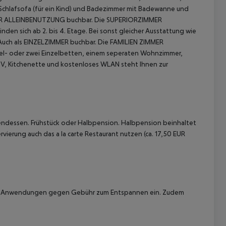
 Schlafsofa (für ein Kind) und Badezimmer mit Badewanne und
ZUR ALLEINBENUTZUNG buchbar.
Die SUPERIORZIMMER
en sich ab 2. bis 4. Etage. Bei sonst gleicher Ausstattung wie
 Auch als EINZELZIMMER buchbar.
Die FAMILIEN ZIMMER
oppel- oder zwei Einzelbetten, einem seperaten Wohnzimmer,
 TV, Kitchenette und kostenloses WLAN steht Ihnen zur
 akzeptieren
endessen. Frühstück oder Halbpension. Halbpension beinhaltet
erung auch das a la carte Restaurant nutzen (ca. 17,50 EUR
se Anwendungen gegen Gebühr zum Entspannen ein.
Zudem