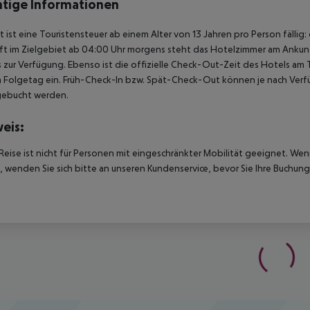
tige Informationen
t ist eine Touristensteuer ab einem Alter von 13 Jahren pro Person fällig:
t im Zielgebiet ab 04:00 Uhr morgens steht das Hotelzimmer am Ankunfts
 zur Verfügung. Ebenso ist die offizielle Check-Out-Zeit des Hotels am T
 Folgetag ein. Früh-Check-In bzw. Spät-Check-Out können je nach Verfü
gebucht werden.
eis:
Reise ist nicht für Personen mit eingeschränkter Mobilität geeignet. We
 wenden Sie sich bitte an unseren Kundenservice, bevor Sie Ihre Buchung