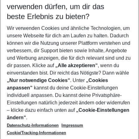
verwenden dürfen, um dir das
Wähle deinen Reisezeitraum
12.08.26
–
10.08.27
5-8 Nächte
beste Erlebnis zu bieten?
Wer wird verreisen
Wir verwenden Cookies und ähnliche Technologien, um
2 Erwachsene
Keine Kinder
unsere Webseite für dich am Laufen zu halten. Dadurch
können wir die Nutzung unserer Plattform verstehen und
Mehr Filter anzeigen
verbessern, dir Support bieten sowie Inhalte, Angebote
und Werbung anzeigen, die für dich relevant sind und zu
dir passen. Klicke auf
„Alle akzeptieren“
, wenn du
einverstanden bist. Dir reicht das Nötigste? Dann wähle
„Nur notwendige Cookies“
. Unter
„Cookies
anpassen“
kannst du deine Cookie-Einstellungen
Footer
Footer navigation
individuell anpassen. Du kannst deine Privatsphäre-
Über uns
Einstellungen natürlich jederzeit ändern oder widerrufen
AGB
– klicke dazu einfach unten auf
„Cookie-Einstellungen
Service & Hilfe
Bestpreisgarantie
ändern“
.
Datenschutz-Informationen
Impressum
Agenturbetreuung
Cookie-Einstellungen ändern
Folge uns
Barrierefreies Reisen
Cookie/Tracking-Informationen
Cookie-Richtlinie