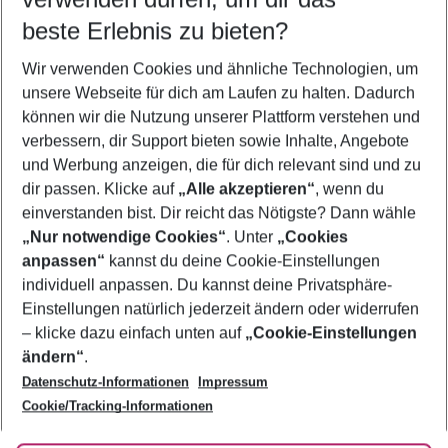
12.08.26
–
10.08.27
5-8 Nächte
beste Erlebnis zu bieten?
Wer wird verreisen
Wir verwenden Cookies und ähnliche Technologien, um
2 Erwachsene
Keine Kinder
unsere Webseite für dich am Laufen zu halten. Dadurch
können wir die Nutzung unserer Plattform verstehen und
Mehr Filter anzeigen
verbessern, dir Support bieten sowie Inhalte, Angebote
und Werbung anzeigen, die für dich relevant sind und zu
dir passen. Klicke auf
„Alle akzeptieren“
, wenn du
einverstanden bist. Dir reicht das Nötigste? Dann wähle
„Nur notwendige Cookies“
. Unter
„Cookies
anpassen“
kannst du deine Cookie-Einstellungen
Footer
Footer navigation
individuell anpassen. Du kannst deine Privatsphäre-
Über uns
Einstellungen natürlich jederzeit ändern oder widerrufen
AGB
– klicke dazu einfach unten auf
„Cookie-Einstellungen
Service & Hilfe
Bestpreisgarantie
ändern“
.
Datenschutz-Informationen
Impressum
Agenturbetreuung
Cookie-Einstellungen ändern
Folge uns
Barrierefreies Reisen
Cookie/Tracking-Informationen
Cookie-Richtlinie
Check-in
Datenschutz