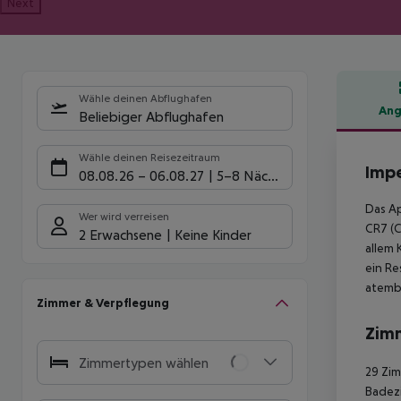
Next
Wähle deinen Abflughafen
Ang
Beliebiger Abflughafen
Hote
Wähle deinen Reisezeitraum
Impe
08.08.26
–
06.08.27
5-8 Nächte
Das Ap
Wer wird verreisen
CR7 (C
2 Erwachsene
Keine Kinder
allem 
ein Re
atembe
Zimmer & Verpflegung
Zim
Zimmertypen wählen
29 Zi
Badez