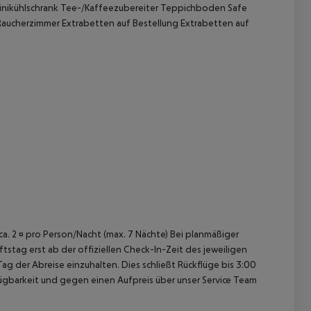
nikühlschrank
Tee-/Kaffeezubereiter
Teppichboden
Safe
aucherzimmer
Extrabetten auf Bestellung
Extrabetten auf
 akzeptieren
 ca. 2 ¤ pro Person/Nacht (max. 7 Nächte) Bei planmäßiger
tag erst ab der offiziellen Check-In-Zeit des jeweiligen
ag der Abreise einzuhalten. Dies schließt Rückflüge bis 3:00
gbarkeit und gegen einen Aufpreis über unser Service Team