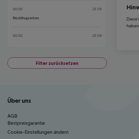
Hinw
00:00
23:59
Rückflugzeiten
Rückflugzeiten
Diese 
haben,
00:00
23:59
Filter zurücksetzen
Footer
Footer navigation
Über uns
AGB
Bestpreisgarantie
Cookie-Einstellungen ändern