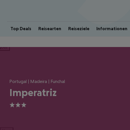
Top Deals
Reisearten
Reiseziele
Informationen
ious
Portugal | Madeira | Funchal
Imperatriz
3