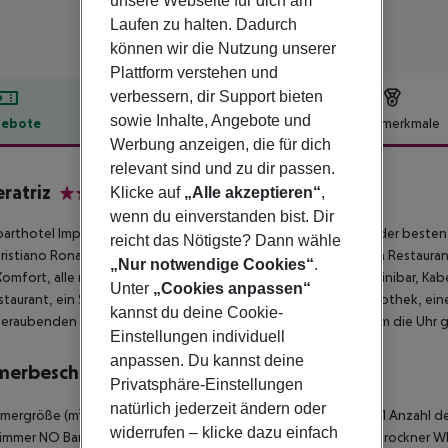
unsere Webseite für dich am
Laufen zu halten. Dadurch
können wir die Nutzung unserer
Plattform verstehen und
verbessern, dir Support bieten
sowie Inhalte, Angebote und
ebote
Hotelbeschreibung
Hotelmerkmale
Werbung anzeigen, die für dich
lbeschreibung
relevant sind und zu dir passen.
ratriz
Klicke auf
„Alle akzeptieren“
,
3
wenn du einverstanden bist. Dir
arthotel Imperatriz ist ein kleines, familiär geführtes Hotel in der b
reicht das Nötigste? Dann wähle
ristiano Ronaldo) museum und in der Nähe einiger der feinsten Restaurants
„Nur notwendige Cookies“
.
Komfort, alle mit eigenem Badezimmer, Balkon, Kitchenette, Minibar, Kab
Unter
„Cookies anpassen“
staurant, ein Spielzimmer, ein Business Center, eine kleine Bibliothek,
kannst du deine Cookie-
raubenden Blicken auf das Meer, eine private Garage, rund um die Uhr
Einstellungen individuell
anpassen. Du kannst deine
merbeschreibung
Privatsphäre-Einstellungen
natürlich jederzeit ändern oder
mmergröße (m²)
29 Zimmergröße (m²)
1 Anzahl der Schlafzimmer
1 Anzahl d
widerrufen – klicke dazu einfach
immer
NO Barrierefreies Badezimmer
Dusche
Badewanne
Haartrockner
WL