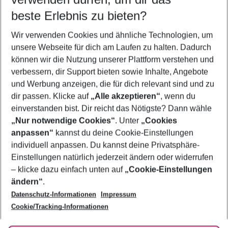
10.08.26
–
08.08.27
5-8 Nächte
beste Erlebnis zu bieten?
Wer wird verreisen
Wir verwenden Cookies und ähnliche Technologien, um
2 Erwachsene
Keine Kinder
unsere Webseite für dich am Laufen zu halten. Dadurch
können wir die Nutzung unserer Plattform verstehen und
Mehr Filter anzeigen
verbessern, dir Support bieten sowie Inhalte, Angebote
und Werbung anzeigen, die für dich relevant sind und zu
dir passen. Klicke auf
„Alle akzeptieren“
, wenn du
einverstanden bist. Dir reicht das Nötigste? Dann wähle
„Nur notwendige Cookies“
. Unter
„Cookies
anpassen“
kannst du deine Cookie-Einstellungen
Footer
Footer navigation
individuell anpassen. Du kannst deine Privatsphäre-
Über uns
Einstellungen natürlich jederzeit ändern oder widerrufen
AGB
– klicke dazu einfach unten auf
„Cookie-Einstellungen
Service & Hilfe
Bestpreisgarantie
ändern“
.
Datenschutz-Informationen
Impressum
Agenturbetreuung
Cookie-Einstellungen ändern
Folge uns
Barrierefreies Reisen
Cookie/Tracking-Informationen
Cookie-Richtlinie
Check-in
Datenschutz