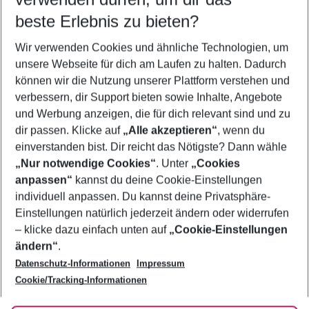
10.08.26
–
08.08.27
5-8 Nächte
beste Erlebnis zu bieten?
Wer wird verreisen
Wir verwenden Cookies und ähnliche Technologien, um
2 Erwachsene
Keine Kinder
unsere Webseite für dich am Laufen zu halten. Dadurch
können wir die Nutzung unserer Plattform verstehen und
Mehr Filter anzeigen
verbessern, dir Support bieten sowie Inhalte, Angebote
und Werbung anzeigen, die für dich relevant sind und zu
dir passen. Klicke auf
„Alle akzeptieren“
, wenn du
einverstanden bist. Dir reicht das Nötigste? Dann wähle
„Nur notwendige Cookies“
. Unter
„Cookies
anpassen“
kannst du deine Cookie-Einstellungen
Footer
Footer navigation
individuell anpassen. Du kannst deine Privatsphäre-
Über uns
Einstellungen natürlich jederzeit ändern oder widerrufen
AGB
– klicke dazu einfach unten auf
„Cookie-Einstellungen
Service & Hilfe
Bestpreisgarantie
ändern“
.
Datenschutz-Informationen
Impressum
Agenturbetreuung
Cookie-Einstellungen ändern
Folge uns
Barrierefreies Reisen
Cookie/Tracking-Informationen
Cookie-Richtlinie
Check-in
Datenschutz