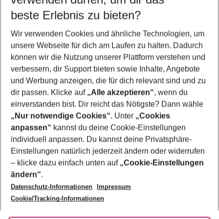
10.08.26
–
08.08.27
5-8 Nächte
beste Erlebnis zu bieten?
Wer wird verreisen
Wir verwenden Cookies und ähnliche Technologien, um
2 Erwachsene
Keine Kinder
unsere Webseite für dich am Laufen zu halten. Dadurch
können wir die Nutzung unserer Plattform verstehen und
Mehr Filter anzeigen
verbessern, dir Support bieten sowie Inhalte, Angebote
und Werbung anzeigen, die für dich relevant sind und zu
dir passen. Klicke auf
„Alle akzeptieren“
, wenn du
einverstanden bist. Dir reicht das Nötigste? Dann wähle
„Nur notwendige Cookies“
. Unter
„Cookies
anpassen“
kannst du deine Cookie-Einstellungen
Footer
Footer navigation
individuell anpassen. Du kannst deine Privatsphäre-
Über uns
Einstellungen natürlich jederzeit ändern oder widerrufen
AGB
– klicke dazu einfach unten auf
„Cookie-Einstellungen
Service & Hilfe
Bestpreisgarantie
ändern“
.
Datenschutz-Informationen
Impressum
Agenturbetreuung
Cookie-Einstellungen ändern
Folge uns
Barrierefreies Reisen
Cookie/Tracking-Informationen
Cookie-Richtlinie
Check-in
Datenschutz