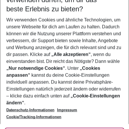
10.08.26
–
08.08.27
5-8 Nächte
beste Erlebnis zu bieten?
Wer wird verreisen
Wir verwenden Cookies und ähnliche Technologien, um
2 Erwachsene
Keine Kinder
unsere Webseite für dich am Laufen zu halten. Dadurch
können wir die Nutzung unserer Plattform verstehen und
Mehr Filter anzeigen
verbessern, dir Support bieten sowie Inhalte, Angebote
und Werbung anzeigen, die für dich relevant sind und zu
dir passen. Klicke auf
„Alle akzeptieren“
, wenn du
einverstanden bist. Dir reicht das Nötigste? Dann wähle
„Nur notwendige Cookies“
. Unter
„Cookies
anpassen“
kannst du deine Cookie-Einstellungen
Footer
Footer navigation
individuell anpassen. Du kannst deine Privatsphäre-
Über uns
Einstellungen natürlich jederzeit ändern oder widerrufen
AGB
– klicke dazu einfach unten auf
„Cookie-Einstellungen
Service & Hilfe
Bestpreisgarantie
ändern“
.
Datenschutz-Informationen
Impressum
Agenturbetreuung
Cookie-Einstellungen ändern
Folge uns
Barrierefreies Reisen
Cookie/Tracking-Informationen
Cookie-Richtlinie
Check-in
Datenschutz