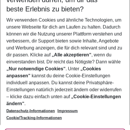
11.08.26
–
09.08.27
5-8 Nächte
beste Erlebnis zu bieten?
Wer wird verreisen
Wir verwenden Cookies und ähnliche Technologien, um
2 Erwachsene
Keine Kinder
unsere Webseite für dich am Laufen zu halten. Dadurch
können wir die Nutzung unserer Plattform verstehen und
Mehr Filter anzeigen
verbessern, dir Support bieten sowie Inhalte, Angebote
und Werbung anzeigen, die für dich relevant sind und zu
dir passen. Klicke auf
„Alle akzeptieren“
, wenn du
einverstanden bist. Dir reicht das Nötigste? Dann wähle
„Nur notwendige Cookies“
. Unter
„Cookies
anpassen“
kannst du deine Cookie-Einstellungen
Footer
Footer navigation
individuell anpassen. Du kannst deine Privatsphäre-
Über uns
Einstellungen natürlich jederzeit ändern oder widerrufen
AGB
– klicke dazu einfach unten auf
„Cookie-Einstellungen
Service & Hilfe
Bestpreisgarantie
ändern“
.
Datenschutz-Informationen
Impressum
Agenturbetreuung
Cookie-Einstellungen ändern
Folge uns
Barrierefreies Reisen
Cookie/Tracking-Informationen
Cookie-Richtlinie
Check-in
Datenschutz