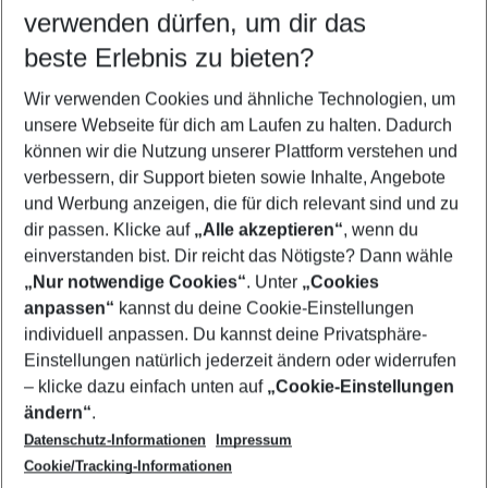
verwenden dürfen, um dir das
Wähle deinen Reisezeitraum
09.08.26
–
07.08.27
5-8 Nächte
beste Erlebnis zu bieten?
Wer wird verreisen
Wir verwenden Cookies und ähnliche Technologien, um
2 Erwachsene
Keine Kinder
unsere Webseite für dich am Laufen zu halten. Dadurch
können wir die Nutzung unserer Plattform verstehen und
Mehr Filter anzeigen
verbessern, dir Support bieten sowie Inhalte, Angebote
und Werbung anzeigen, die für dich relevant sind und zu
dir passen. Klicke auf
„Alle akzeptieren“
, wenn du
einverstanden bist. Dir reicht das Nötigste? Dann wähle
„Nur notwendige Cookies“
. Unter
„Cookies
anpassen“
kannst du deine Cookie-Einstellungen
Footer
Footer navigation
individuell anpassen. Du kannst deine Privatsphäre-
Über uns
Einstellungen natürlich jederzeit ändern oder widerrufen
AGB
– klicke dazu einfach unten auf
„Cookie-Einstellungen
Service & Hilfe
Bestpreisgarantie
ändern“
.
Datenschutz-Informationen
Impressum
Agenturbetreuung
Cookie-Einstellungen ändern
Folge uns
Barrierefreies Reisen
Cookie/Tracking-Informationen
Cookie-Richtlinie