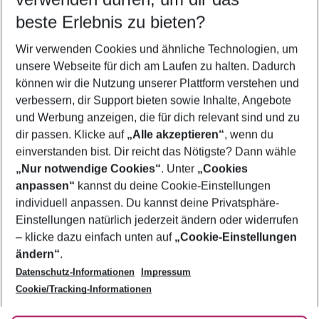
11.08.26
–
09.08.27
5-8 Nächte
beste Erlebnis zu bieten?
Wer wird verreisen
Wir verwenden Cookies und ähnliche Technologien, um
2 Erwachsene
Keine Kinder
unsere Webseite für dich am Laufen zu halten. Dadurch
können wir die Nutzung unserer Plattform verstehen und
Mehr Filter anzeigen
verbessern, dir Support bieten sowie Inhalte, Angebote
und Werbung anzeigen, die für dich relevant sind und zu
dir passen. Klicke auf
„Alle akzeptieren“
, wenn du
einverstanden bist. Dir reicht das Nötigste? Dann wähle
„Nur notwendige Cookies“
. Unter
„Cookies
anpassen“
kannst du deine Cookie-Einstellungen
Footer
Footer navigation
individuell anpassen. Du kannst deine Privatsphäre-
Über uns
Einstellungen natürlich jederzeit ändern oder widerrufen
AGB
– klicke dazu einfach unten auf
„Cookie-Einstellungen
Service & Hilfe
Bestpreisgarantie
ändern“
.
Datenschutz-Informationen
Impressum
Agenturbetreuung
Cookie-Einstellungen ändern
Folge uns
Barrierefreies Reisen
Cookie/Tracking-Informationen
Cookie-Richtlinie
Check-in
Datenschutz